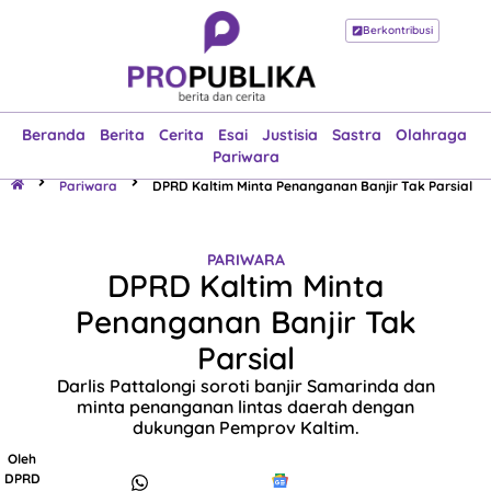
Berkontribusi
Beranda
Berita
Cerita
Esai
Justisia
Sastra
Olahraga
Pariwara
Beranda
Berita
Cerita
Esai
Justisia
Sastra
Olahraga
Pariwara
Pariwara
DPRD Kaltim Minta Penanganan Banjir Tak Parsial
PARIWARA
DPRD Kaltim Minta
Penanganan Banjir Tak
Parsial
Darlis Pattalongi soroti banjir Samarinda dan
minta penanganan lintas daerah dengan
dukungan Pemprov Kaltim.
Oleh
DPRD