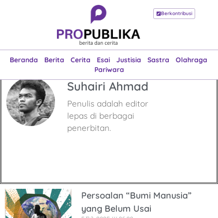
Berkontribusi
Beranda
Berita
Cerita
Esai
Justisia
Sastra
Olahraga
Pariwara
Beranda
Berita
Cerita
Esai
Justisia
Sastra
Olahraga
Pariwara
Suhairi Ahmad
Penulis adalah editor
lepas di berbagai
penerbitan.
Persoalan “Bumi Manusia”
yang Belum Usai