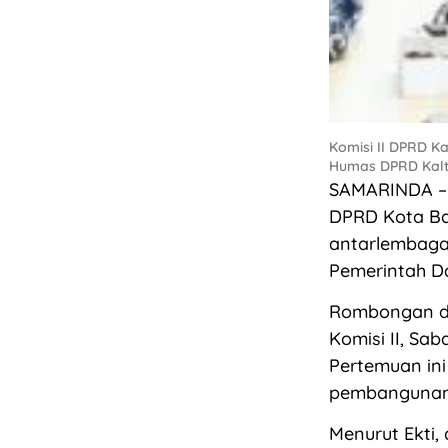
Komisi II DPRD Ka
Humas DPRD Kalt
SAMARINDA – 
DPRD Kota Ba
antarlembaga 
Pemerintah D
Rombongan di
Komisi II, Sa
Pertemuan ini
pembangunan
Menurut Ekti