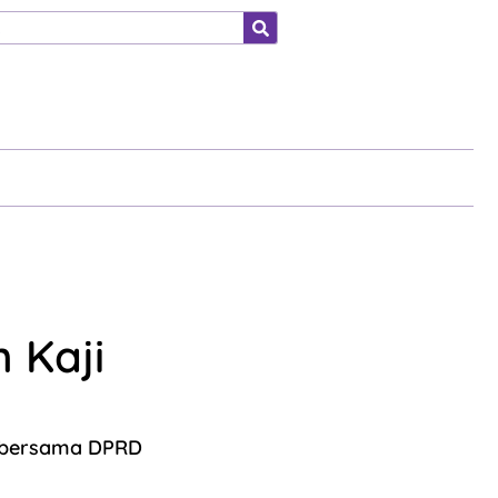
ahraga
 Kaji
D bersama DPRD