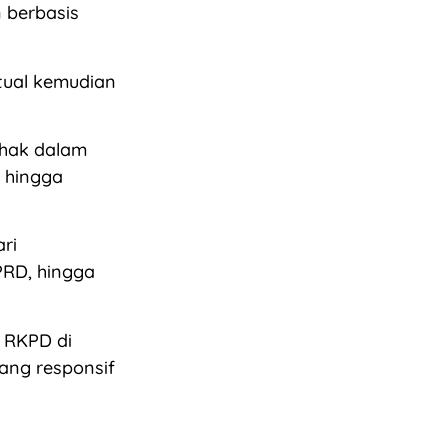
 berbasis
ktual kemudian
ihak dalam
 hingga
ri
PRD, hingga
 RKPD di
ng responsif