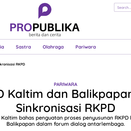
erita
Cerita
Esai
Justisia
Sastra
Ol
Pariwara
ia
Sastra
Olahraga
Pariwara
kronisasi RKPD
PARIWARA
 Kaltim dan Balikpapan
Sinkronisasi RKPD
D Kaltim bahas penguatan proses penyusunan RKP
Balikpapan dalam forum dialog antarlembaga.