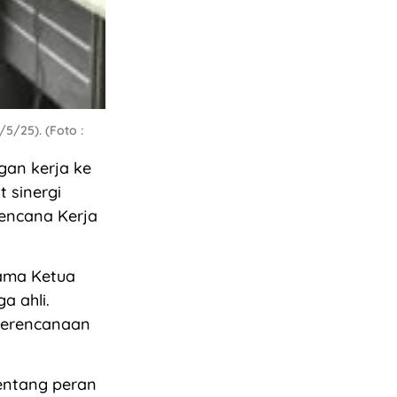
5/25). (Foto :
gan kerja ke
 sinergi
Rencana Kerja
sama Ketua
a ahli.
 perencanaan
entang peran