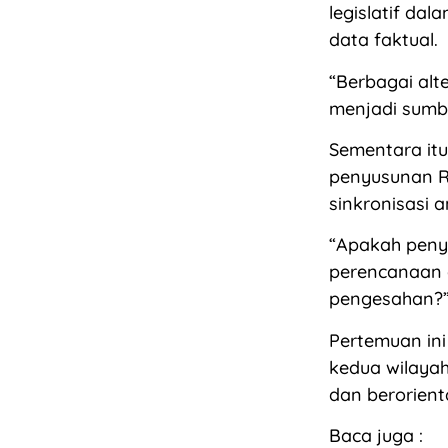
legislatif d
data faktual.
“Berbagai alt
menjadi sumbe
Sementara itu
penyusunan RK
sinkronisasi a
“Apakah peny
perencanaan 
pengesahan?”
Pertemuan in
kedua wilaya
dan berorien
Baca juga :