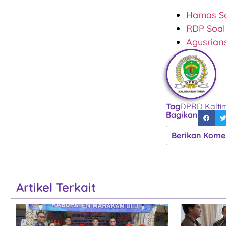
Hamas So
RDP Soal
Agusrian
Tag
DPRD Kalti
Bagikan
Berikan Kome
Artikel Terkait