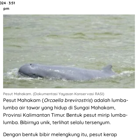
024 · 3:51
pm
Pesut Mahakam. (Dokumentasi Yayasan Konservasi RASI)
Pesut Mahakam (
Orcaella brevirostris
) adalah lumba-
lumba air tawar yang hidup di Sungai Mahakam,
Provinsi Kalimantan Timur. Bentuk pesut mirip lumba-
lumba. Bibirnya unik, terlihat selalu tersenyum.
Dengan bentuk bibir melengkung itu, pesut kerap