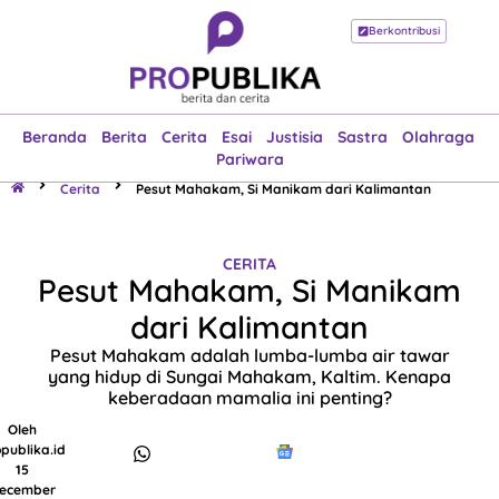
Berkontribusi
Beranda
Berita
Cerita
Esai
Justisia
Sastra
Olahraga
Pariwara
Beranda
Berita
Cerita
Esai
Justisia
Sastra
Olahraga
Pariwara
Cerita
Pesut Mahakam, Si Manikam dari Kalimantan
CERITA
Pesut Mahakam, Si Manikam
dari Kalimantan
Pesut Mahakam adalah lumba-lumba air tawar
yang hidup di Sungai Mahakam, Kaltim. Kenapa
keberadaan mamalia ini penting?
Oleh
publika.id
15
ecember