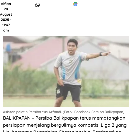
Alfian
28
August
2025 ·
11:47
am
Asisten pelatih Persiba Yus Arfandi. (Foto : Facebook Persiba Balikpapan)
BALIKPAPAN – Persiba Balikpapan terus mematangkan
persiapan menjelang bergulirnya kompetisi Liga 2 yang