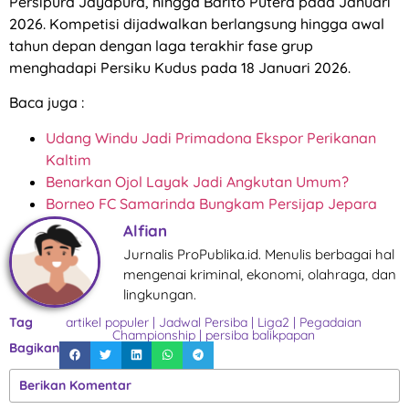
Persipura Jayapura, hingga Barito Putera pada Januari
2026. Kompetisi dijadwalkan berlangsung hingga awal
tahun depan dengan laga terakhir fase grup
menghadapi Persiku Kudus pada 18 Januari 2026.
Baca juga :
Udang Windu Jadi Primadona Ekspor Perikanan
Kaltim
Benarkan Ojol Layak Jadi Angkutan Umum?
Borneo FC Samarinda Bungkam Persijap Jepara
Alfian
Jurnalis ProPublika.id. Menulis berbagai hal
mengenai kriminal, ekonomi, olahraga, dan
lingkungan.
Tag
artikel populer
|
Jadwal Persiba
|
Liga2
|
Pegadaian
Championship
|
persiba balikpapan
Bagikan
Berikan Komentar