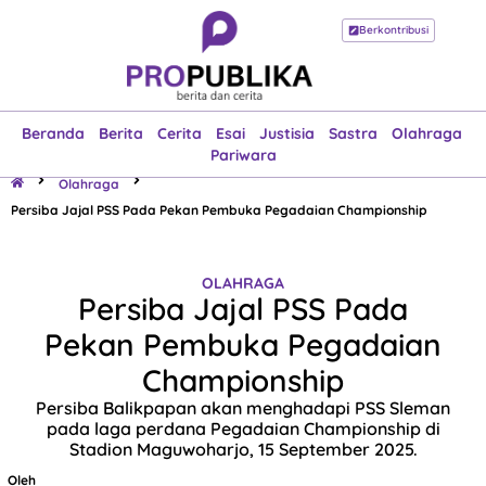
Berkontribusi
Beranda
Berita
Cerita
Esai
Justisia
Sastra
Olahraga
Pariwara
Beranda
Berita
Cerita
Esai
Justisia
Sastra
Olahraga
Pariwara
Olahraga
Persiba Jajal PSS Pada Pekan Pembuka Pegadaian Championship
OLAHRAGA
Persiba Jajal PSS Pada
Pekan Pembuka Pegadaian
Championship
Persiba Balikpapan akan menghadapi PSS Sleman
pada laga perdana Pegadaian Championship di
Stadion Maguwoharjo, 15 September 2025.
Oleh