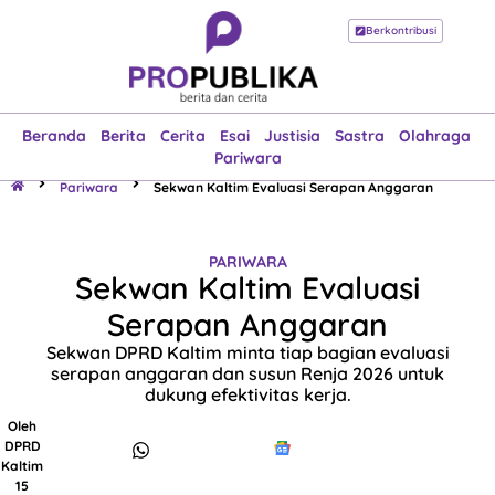
Berkontribusi
Beranda
Berita
Cerita
Esai
Justisia
Sastra
Olahraga
Pariwara
Beranda
Berita
Cerita
Esai
Justisia
Sastra
Olahraga
Pariwara
Pariwara
Sekwan Kaltim Evaluasi Serapan Anggaran
PARIWARA
Sekwan Kaltim Evaluasi
Serapan Anggaran
Sekwan DPRD Kaltim minta tiap bagian evaluasi
serapan anggaran dan susun Renja 2026 untuk
dukung efektivitas kerja.
Oleh
DPRD
Kaltim
15