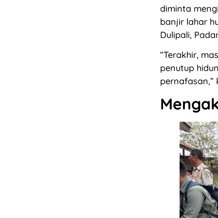
diminta meng
banjir lahar 
Dulipali, Pada
“Terakhir, m
penutup hidun
pernafasan,” 
Mengakt