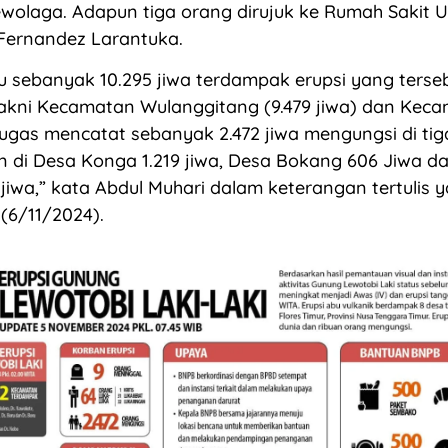
wolaga. Adapun tiga orang dirujuk ke Rumah Sakit
 Fernandez Larantuka.
u sebanyak 10.295 jiwa terdampak erupsi yang terse
kni Kecamatan Wulanggitang (9.479 jiwa) dan Keca
etugas mencatat sebanyak 2.472 jiwa mengungsi di tiga
n di Desa Konga 1.219 jiwa, Desa Bokang 606 Jiwa d
jiwa,” kata Abdul Muhari dalam keterangan tertulis 
 (6/11/2024).