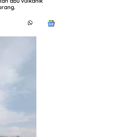
kan abu vulkanik
orang.