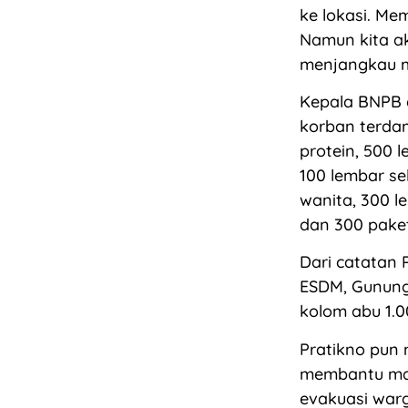
ke lokasi. Mem
Namun kita ak
menjangkau ma
Kepala BNPB
korban terdam
protein, 500 
100 lembar se
wanita, 300 l
dan 300 pak
Dari catatan 
ESDM, Gunung
kolom abu 1.0
Pratikno pun
membantu ma
evakuasi warg