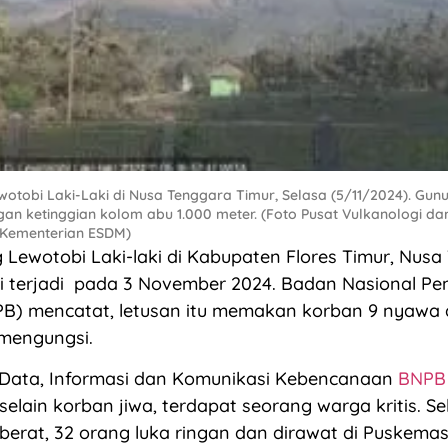
wotobi Laki-Laki di Nusa Tenggara Timur, Selasa (5/11/2024). Gu
an ketinggian kolom abu 1.000 meter. (Foto Pusat Vulkanologi dan
 Kementerian ESDM)
 Lewotobi Laki-laki di Kabupaten Flores Timur, Nus
li terjadi pada 3 November 2024. Badan Nasional P
B) mencatat, letusan itu memakan korban 9 nyaw
 mengungsi.
 Data, Informasi dan Komunikasi Kebencanaan
BNPB
elain korban jiwa, terdapat seorang warga kritis. S
 berat, 32 orang luka ringan dan dirawat di Puskema