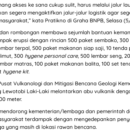
ang akses ke sana cukup sulit, harus melalui jalur la
an segera mengaktifkan jalur-jalur logistik agar seg
syarakat,” kata Pratikno di Graha BNPB, Selasa (5/
 dan rombongan membawa sejumlah bantuan keman
pak erupsi dengan rincian 500 paket sembako, 300 
lembar terpal, 500 paket makanan siap saji, 10 tenda
limut, 300
hygene personal care
, 500 lembar seng, 2
embar matras, 100 paket makanan balita, 100 set ten
et
hygene kit
.
Pusat Vulkanologi dan Mitigasi Bencana Geologi Kem
 Lewotobi Laki-Laki melontarkan abu vulkanik deng
00 meter.
 mendorong kementerian/lembaga dan pemerintah d
syarakat terdampak dengan mengedepankan peny
a yang masih di lokasi rawan bencana.