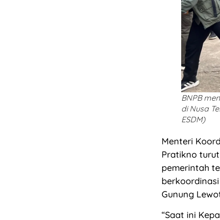
BNPB meny
di Nusa Te
ESDM)
Menteri Koor
Pratikno turu
pemerintah t
berkoordinasi
Gunung Lewoto
“Saat ini Kep