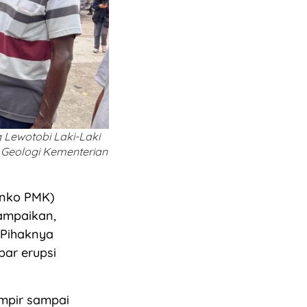
Lewotobi Laki-Laki
a Geologi Kementerian
enko PMK)
yampaikan,
 Pihaknya
bar erupsi
ampir sampai