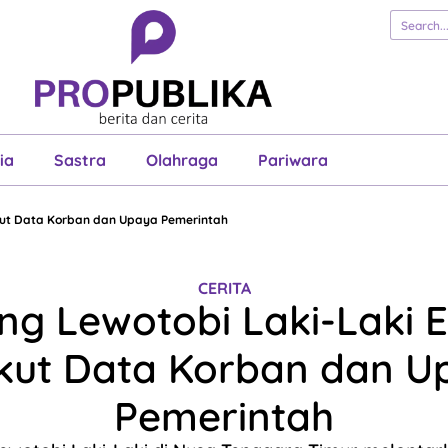
erita
Cerita
Esai
Justisia
Sastra
Ol
Pariwara
ia
Sastra
Olahraga
Pariwara
ikut Data Korban dan Upaya Pemerintah
CERITA
g Lewotobi Laki-Laki E
ikut Data Korban dan U
Pemerintah