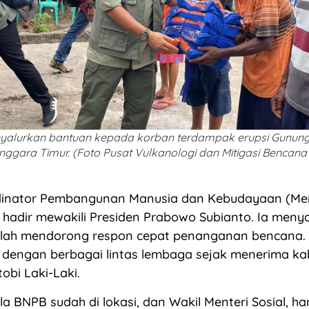
alurkan bantuan kepada korban terdampak erupsi Gunung 
nggara Timur. (Foto Pusat Vulkanologi dan Mitigasi Bencan
dinator Pembangunan Manusia dan Kebudayaan (M
t hadir mewakili Presiden Prabowo Subianto. Ia men
elah mendorong respon cepat penanganan bencana.
 dengan berbagai lintas lembaga sejak menerima ka
bi Laki-Laki.
ala BNPB sudah di lokasi, dan Wakil Menteri Sosial, h