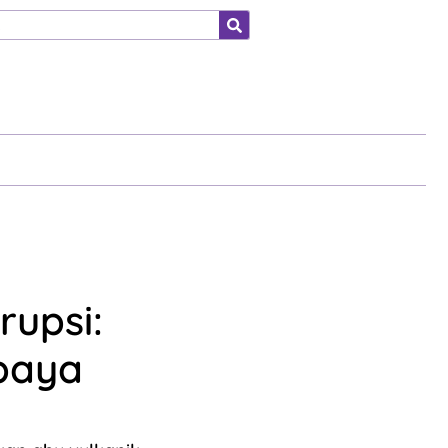
ahraga
rupsi:
paya