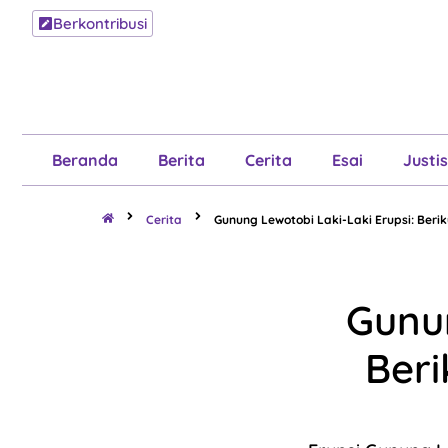
Berkontribusi
Beranda
B
Beranda
Berita
Cerita
Esai
Justis
Cerita
Gunung Lewotobi Laki-Laki Erupsi: Ber
Gunun
Ber