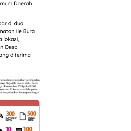
 Umum Daerah
bar di dua
matan Ile Bura
 lokasi,
an Desa
yang diterima