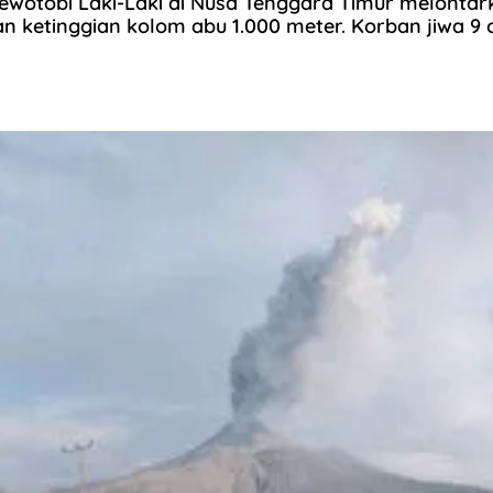
ewotobi Laki-Laki di Nusa Tenggara Timur melontar
n ketinggian kolom abu 1.000 meter. Korban jiwa 9 