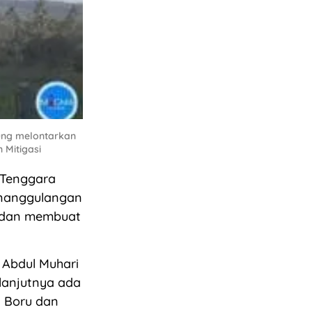
nung melontarkan
 Mitigasi
a Tenggara
enanggulangan
a dan membuat
Abdul Muhari
elanjutnya ada
s Boru dan