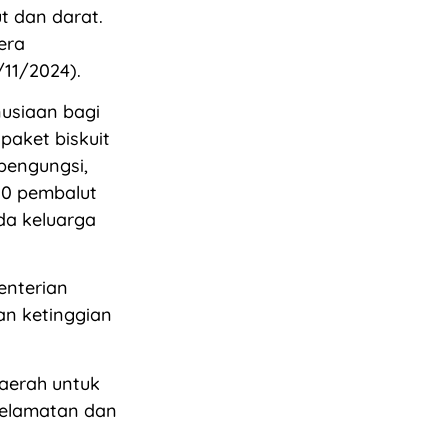
ut dan darat.
era
11/2024).
usiaan bagi
paket biskuit
 pengungsi,
00 pembalut
da keluarga
enterian
an ketinggian
aerah untuk
elamatan dan