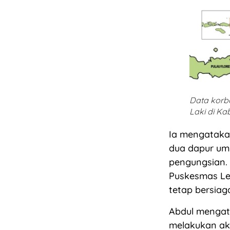
Data korb
Laki di Ka
Ia mengatakan
dua dapur umu
pengungsian.
Puskesmas Le
tetap bersiag
Abdul mengat
melakukan akt