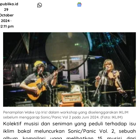
publika.id
29
October
2024 ·
12:11 pm
Penampilan Wake Up Iris! dalam workshop yang diselenggarakan IKLIM
sebelum menggarap Sonic/Panic Vol 2 pada Juni 2024. (Foto: IKLIM)
Kolektif musisi dan seniman yang peduli terhadap isu
iklim bakal meluncurkan Sonic/Panic Vol. 2, sebuah
album kompilasi yang melibatkan 15 musisi dari