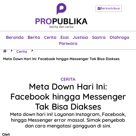
Berkontribusi
Beranda
Berita
Cerita
Esai
Justisia
Sastra
Olahraga
Pariwara
Beranda
Berita
Cerita
Esai
Justisia
Sastra
Olahraga
Pariwara
Cerita
Meta Down Hari Ini: Facebook hingga Messenger Tak Bisa Diakses
CERITA
Meta Down Hari Ini:
Facebook hingga Messenger
Tak Bisa Diakses
Meta down hari ini! Layanan Instagram, Facebook,
hingga Messenger error massal. Simak penyebab
dan cara mengatasi gangguan di sini.
Oleh