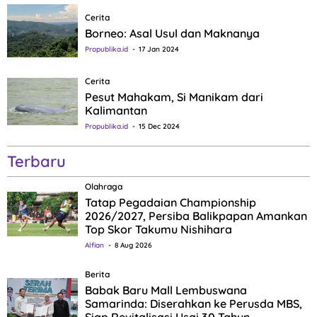
Cerita
Borneo: Asal Usul dan Maknanya
Propublika.id
17 Jan 2024
Cerita
Pesut Mahakam, Si Manikam dari
Kalimantan
Propublika.id
15 Dec 2024
Terbaru
Olahraga
Tatap Pegadaian Championship
2026/2027, Persiba Balikpapan Amankan
Top Skor Takumu Nishihara
Alfian
8 Aug 2026
Berita
Babak Baru Mall Lembuswana
Samarinda: Diserahkan ke Perusda MBS,