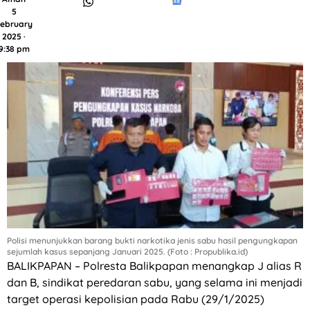
5
ebruary
2025 ·
9:38 pm
Polisi menunjukkan barang bukti narkotika jenis sabu hasil pengungkapan
sejumlah kasus sepanjang Januari 2025. (Foto : Propublika.id)
BALIKPAPAN – Polresta Balikpapan menangkap J alias R
dan B, sindikat peredaran sabu, yang selama ini menjadi
target operasi kepolisian pada Rabu (29/1/2025)