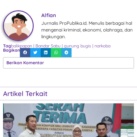
Alfian
Jurnalis ProPublika.id. Menulis berbagai hal
mengenai kriminal, ekonomi, olahraga, dan
lingkungan.
Tag
balikpapan
|
Bandar Sabu
|
gunung bugis
|
narkoba
Bagikan
Berikan Komentar
Artikel Terkait