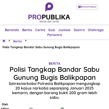
Berkontribusi
Beranda
Berita
Cerita
Esai
Justisia
Sastra
Olahraga
Pariwara
Beranda
Berita
Cerita
Esai
Justisia
Sastra
Olahraga
Pariwara
Berita
Polisi Tangkap Bandar Sabu Gunung Bugis Balikpapan
BERITA
Polisi Tangkap Bandar Sabu
Gunung Bugis Balikpapan
Satresnarkoba Polresta Balikpapan mengungkap
20 kasus narkoba sepanjang Januari 2025
kemarin, dengan barang bukti 200 gram lebih
sabu.
Oleh
Alfian