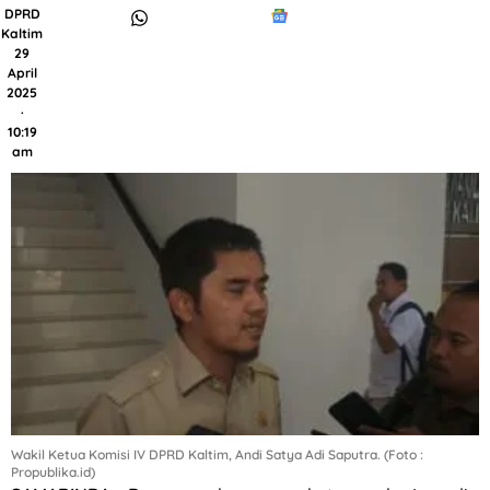
DPRD
Kaltim
29
April
2025
·
10:19
am
Wakil Ketua Komisi IV DPRD Kaltim, Andi Satya Adi Saputra. (Foto :
Propublika.id)