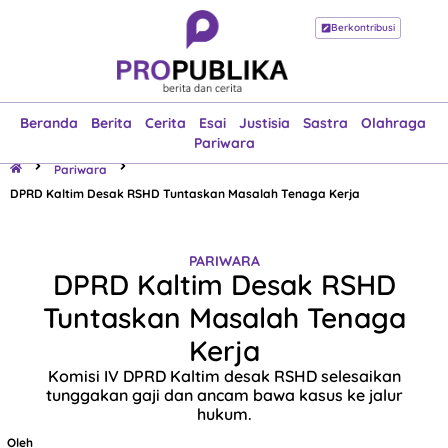
Berkontribusi
Beranda
Berita
Cerita
Esai
Justisia
Sastra
Olahraga
Pariwara
Beranda
Berita
Cerita
Esai
Justisia
Sastra
Olahraga
Pariwara
Pariwara
DPRD Kaltim Desak RSHD Tuntaskan Masalah Tenaga Kerja
PARIWARA
DPRD Kaltim Desak RSHD
Tuntaskan Masalah Tenaga
Kerja
Komisi IV DPRD Kaltim desak RSHD selesaikan
tunggakan gaji dan ancam bawa kasus ke jalur
hukum.
Oleh