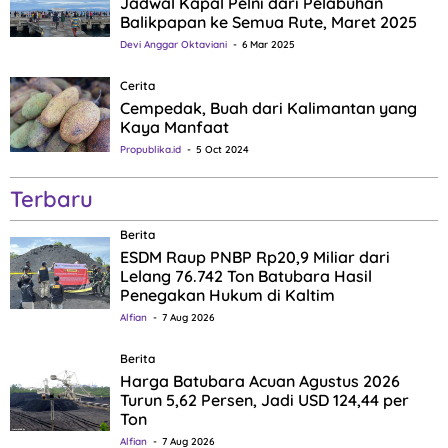
Jadwal Kapal Pelni dari Pelabuhan
Balikpapan ke Semua Rute, Maret 2025
Devi Anggar Oktaviani
6 Mar 2025
Cerita
Cempedak, Buah dari Kalimantan yang
Kaya Manfaat
Propublika.id
5 Oct 2024
Terbaru
Berita
ESDM Raup PNBP Rp20,9 Miliar dari
Lelang 76.742 Ton Batubara Hasil
Penegakan Hukum di Kaltim
Alfian
7 Aug 2026
Berita
Harga Batubara Acuan Agustus 2026
Turun 5,62 Persen, Jadi USD 124,44 per
Ton
Alfian
7 Aug 2026