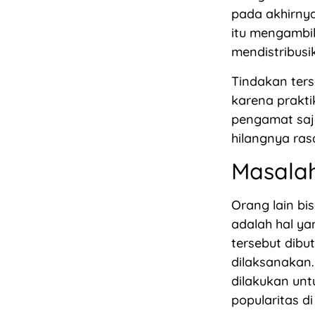
pada akhirny
itu mengambi
mendistribusi
Tindakan ter
karena prakt
pengamat saja
hilangnya ras
Masala
Orang lain b
adalah hal ya
tersebut dib
dilaksanakan.
dilakukan unt
popularitas di