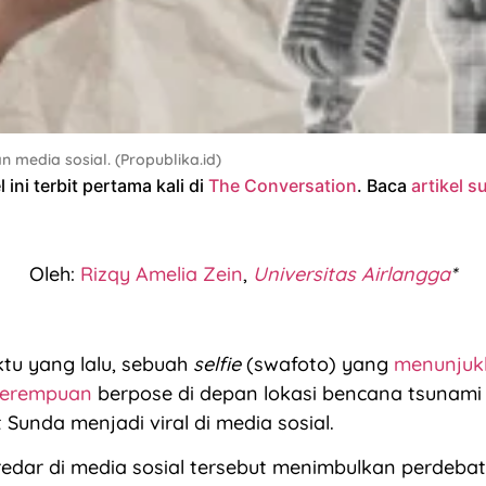
an media sosial. (Propublika.id)
l ini terbit pertama kali di
The Conversation
. Baca
artikel 
Oleh:
Rizqy Amelia Zein
,
Universitas Airlangga
*
tu yang lalu, sebuah
selfie
(swafoto) yang
menunjuk
perempuan
berpose di depan lokasi bencana tsunami 
at Sunda menjadi viral di media sosial.
edar di media sosial tersebut menimbulkan perdeba