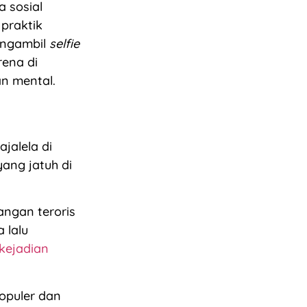
 sosial
praktik
Mengambil
selfie
rena di
n mental.
jalela di
ang jatuh di
angan teroris
 lalu
kejadian
opuler dan