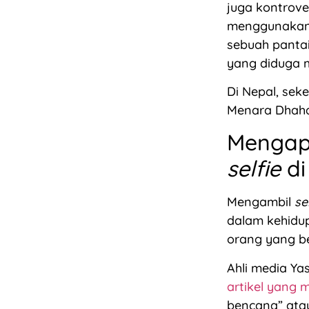
juga kontrover
menggunakan
sebuah pantai
yang diduga m
Di Nepal, sek
Menara Dhaha
Mengapa
selfie
di
Mengambil
se
dalam kehidup
orang yang b
Ahli media Ya
artikel yang 
bencana” atau