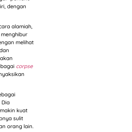
iri, dengan
cara alamiah,
t menghibur
engan melihat
 dan
sakan
sebagai
corpse
nyaksikan
ebagai
 Dia
makin kuat
nya sulit
an orang lain.