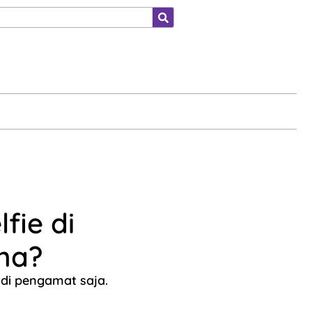
ahraga
fie di
na?
adi pengamat saja.