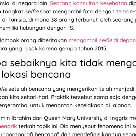
sial di negara lain.
Seorang konsultan kesehatan
dip
 tongkat
selfie
saat mengambil foto dengan teman-
 di Tunisia, di mana 38 orang terbunuh oleh seoran
emiliki hubungan dengan IS.
elompok orang diberitakan
mengambil
selfie
di depan
ra yang rusak karena gempa tahun 2015.
 sebaiknya kita tidak meng
 lokasi bencana
lfie
setelah bencana yang mengerikan telah menjadi
an kita sehari-hari. Praktik tersebut sama saja deng
ergerombol untuk menonton kecelakaan di jalanan.
smin Ibrahim dari Queen Mary University di Inggris m
menarik
terkait topik ini. Dia menyebut fenomena ini s
 “pornografi bencana” dan mendefinisikannya sebag