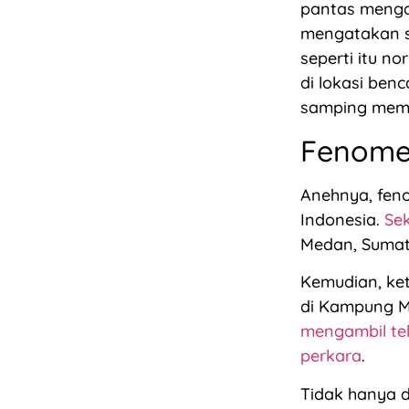
pantas meng
mengatakan s
seperti itu n
di lokasi ben
samping memb
Fenome
Anehnya, fe
Indonesia.
Se
Medan, Sumatr
Kemudian, ket
di Kampung Me
mengambil tel
perkara
.
Tidak hanya 