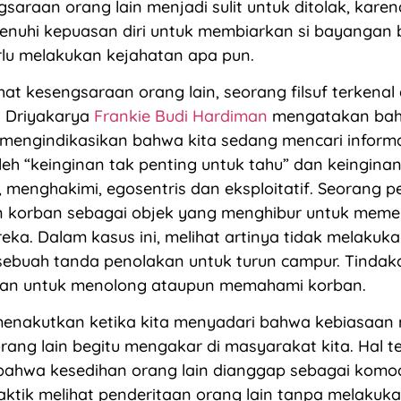
gsaraan orang lain menjadi sulit untuk ditolak, kare
enuhi kepuasan diri untuk membiarkan si bayangan 
rlu melakukan kejahatan apa pun.
hat kesengsaraan orang lain, seorang filsuf terkenal
at Driyakarya
Frankie Budi Hardiman
mengatakan bah
 mengindikasikan bahwa kita sedang mencari informa
oleh “keinginan tak penting untuk tahu” dan keinginan
g, menghakimi, egosentris dan eksploitatif. Seorang p
korban sebagai objek yang menghibur untuk meme
eka. Dalam kasus ini, melihat artinya tidak melakuk
ebuah tanda penolakan untuk turun campur. Tindaka
kan untuk menolong ataupun memahami korban.
enakutkan ketika kita menyadari bahwa kebiasaan 
rang lain begitu mengakar di masyarakat kita. Hal t
bahwa kesedihan orang lain dianggap sebagai komo
aktik melihat penderitaan orang lain tanpa melakuk