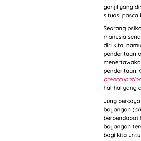
ganjil yang d
situasi pasca
Seorang psiko
manusia senan
diri kita, na
penderitaan o
menertawakan
penderitaan. 
preoccupatio
hal-hal yang 
Jung percaya 
bayangan (
s
berpendapat 
bayangan ters
bagi kita unt