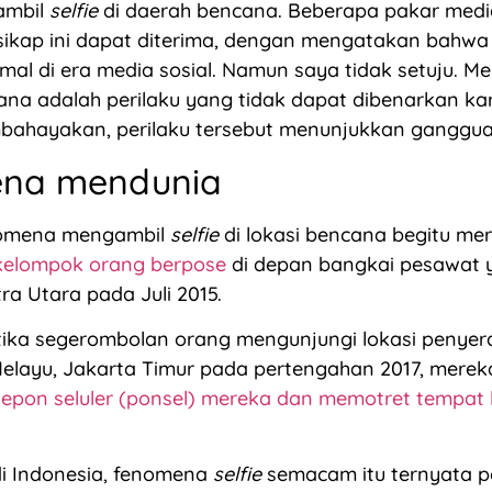
ambil
selfie
di daerah bencana. Beberapa pakar media
ikap ini dapat diterima, dengan mengatakan bahwa 
ormal di era media sosial. Namun saya tidak setuju. 
cana adalah perilaku yang tidak dapat dibenarkan ka
ahayakan, perilaku tersebut menunjukkan ganggua
na mendunia
nomena mengambil
selfie
di lokasi bencana begitu mera
kelompok orang berpose
di depan bangkai pesawat y
a Utara pada Juli 2015.
ika segerombolan orang mengunjungi lokasi penyer
layu, Jakarta Timur pada pertengahan 2017, mereka
epon seluler (ponsel) mereka dan memotret tempat 
di Indonesia, fenomena
selfie
semacam itu ternyata p