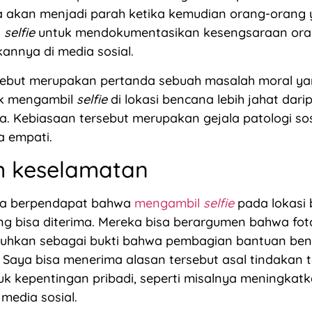
a akan menjadi parah ketika kemudian orang-orang 
l
selfie
untuk mendokumentasikan kesengsaraan oran
kannya di media sosial.
sebut merupakan pertanda sebuah masalah moral yan
ik mengambil
selfie
di lokasi bencana lebih jahat dar
. Kebiasaan tersebut merupakan gejala patologi sosi
a empati.
h keselamatan
isa berpendapat bahwa
mengambil
selfie
pada lokasi
ng bisa diterima. Mereka bisa berargumen bahwa fot
utuhkan sebagai bukti bahwa pembagian bantuan be
 Saya bisa menerima alasan tersebut asal tindakan t
uk kepentingan pribadi, seperti misalnya meningkat
 media sosial.