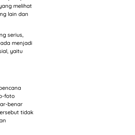
yang melihat
g lain dan
g serius,
ipada menjadi
al, yaitu
 bencana
o-foto
nar-benar
ersebut tidak
kan