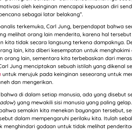
imotivasi oleh keinginan mencapai kepuasan diri send
 bencana sebagai latar belakang”.
analis terkemuka, Carl Jung, berpendapat bahwa se
g melihat orang lain menderita, karena hal tersebu
mun kita tidak secara langsung terkena dampaknya. D
rang lain, kita diberi kesempatan untuk menghakimi
 orang lain, sementara kita terbebaskan dari mera
Carl Jung menciptakan sebuah istilah yang dikenal 
n
untuk merujuk pada keinginan seseorang untuk me
aneh dan mengerikan.
bahwa di dalam setiap manusia, ada yang disebut s
hadow
) yang mewakili sisi manusia yang paling gelap.
bahwa semakin kita menekan bayangan tersebut, se
ebut dalam mempengaruhi perilaku kita. Itulah sebab
uk menghindari godaan untuk tidak melihat penderita