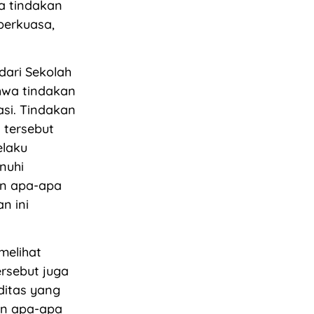
na tindakan
berkuasa,
 dari Sekolah
wa tindakan
si. Tindakan
 tersebut
elaku
nuhi
an apa-apa
n ini
melihat
ersebut juga
ditas yang
an apa-apa