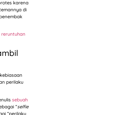
rotes karena
temannya di
g penembak
 reruntuhan
ambil
 kebiasaan
an perilaku
enulis
sebuah
ebagai “
selfie
ai “perilaku