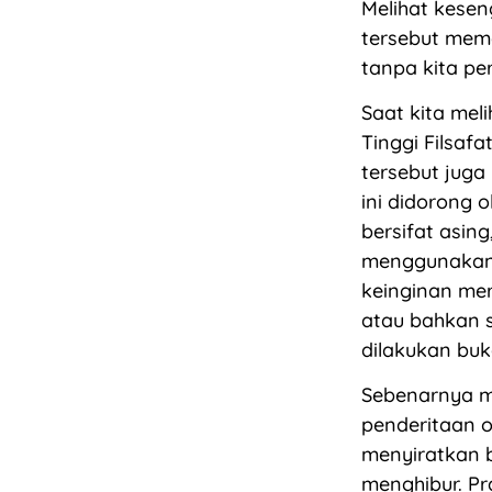
Melihat kesen
tersebut mem
tanpa kita pe
Saat kita meli
Tinggi Filsaf
tersebut juga
ini didorong 
bersifat asin
menggunakan 
keinginan mer
atau bahkan s
dilakukan bu
Sebenarnya m
penderitaan o
menyiratkan 
menghibur. Pr