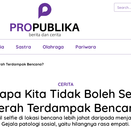
erita
Cerita
Esai
Justisia
Sastra
Ol
Pariwara
ia
Sastra
Olahraga
Pariwara
aerah Terdampak Bencana?
CERITA
pa Kita Tidak Boleh Sel
erah Terdampak Benca
 selfie di lokasi bencana lebih jahat daripada menj
Gejala patologi sosial, yaitu hilangnya rasa empati.