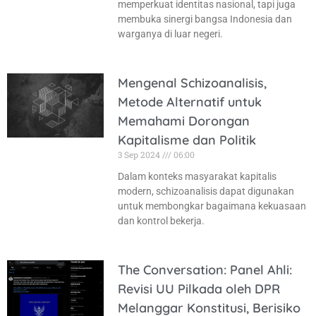
memperkuat identitas nasional, tapi juga
membuka sinergi bangsa Indonesia dan
warganya di luar negeri.
Mengenal Schizoanalisis,
Metode Alternatif untuk
Memahami Dorongan
Kapitalisme dan Politik
3 Sep 2024
06:00
Dalam konteks masyarakat kapitalis
modern, schizoanalisis dapat digunakan
untuk membongkar bagaimana kekuasaan
dan kontrol bekerja.
The Conversation: Panel Ahli:
Revisi UU Pilkada oleh DPR
Melanggar Konstitusi, Berisiko