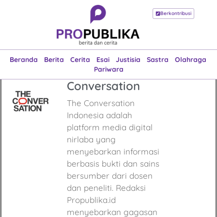
Berkontribusi
Beranda
Berita
Cerita
Esai
Justisia
Sastra
Olahraga
Pariwara
Beranda
Berita
Cerita
Esai
Justisia
Sastra
Olahraga
Pariwara
Conversation
The Conversation
Indonesia adalah
platform media digital
nirlaba yang
menyebarkan informasi
berbasis bukti dan sains
bersumber dari dosen
dan peneliti. Redaksi
Propublika.id
menyebarkan gagasan