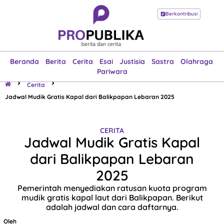
Berkontribusi
Beranda
Berita
Cerita
Esai
Justisia
Sastra
Olahraga
Pariwara
Beranda
Berita
Cerita
Esai
Justisia
Sastra
Olahraga
Pariwara
Cerita
Jadwal Mudik Gratis Kapal dari Balikpapan Lebaran 2025
CERITA
Jadwal Mudik Gratis Kapal
dari Balikpapan Lebaran
2025
Pemerintah menyediakan ratusan kuota program
mudik gratis kapal laut dari Balikpapan. Berikut
adalah jadwal dan cara daftarnya.
Oleh