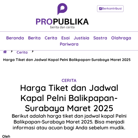
Berkontribusi
Beranda
Berita
Cerita
Esai
Justisia
Sastra
Olahraga
Pariwara
Beranda
Berita
Cerita
Esai
Justisia
Sastra
Olahraga
Pariwara
Cerita
Harga Tiket dan Jadwal Kapal Pelni Balikpapan-Surabaya Maret 2025
CERITA
Harga Tiket dan Jadwal
Kapal Pelni Balikpapan-
Surabaya Maret 2025
Berikut adalah harga tiket dan jadwal kapal Pelni
Balikpapan-Surabaya Maret 2025. Bisa menjadi
informasi atau acuan bagi Anda sebelum mudik.
Oleh