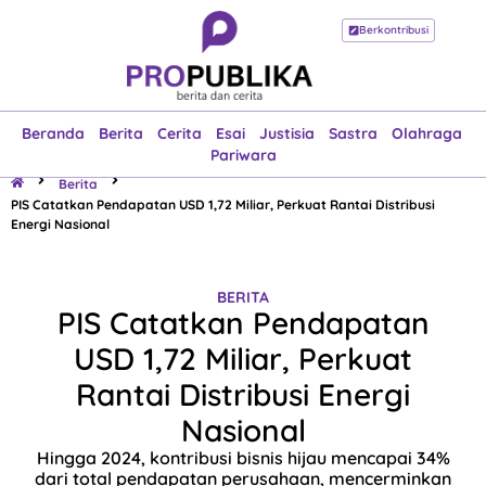
Berkontribusi
Beranda
Berita
Cerita
Esai
Justisia
Sastra
Olahraga
Pariwara
Beranda
Berita
Cerita
Esai
Justisia
Sastra
Olahraga
Pariwara
Berita
PIS Catatkan Pendapatan USD 1,72 Miliar, Perkuat Rantai Distribusi
Energi Nasional
BERITA
PIS Catatkan Pendapatan
USD 1,72 Miliar, Perkuat
Rantai Distribusi Energi
Nasional
Hingga 2024, kontribusi bisnis hijau mencapai 34%
dari total pendapatan perusahaan, mencerminkan