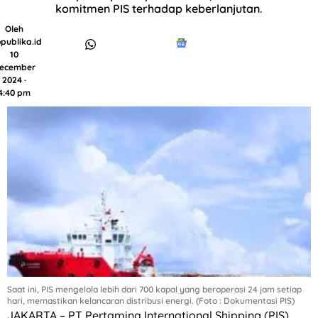
komitmen PIS terhadap keberlanjutan.
Oleh
publika.id
10
ecember
2024 ·
4:40 pm
Saat ini, PIS mengelola lebih dari 700 kapal yang beroperasi 24 jam setiap
hari, memastikan kelancaran distribusi energi. (Foto : Dokumentasi PIS)
JAKARTA – PT Pertamina International Shipping (PIS),