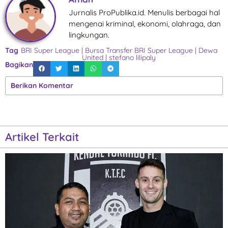
Jurnalis ProPublika.id. Menulis berbagai hal
mengenai kriminal, ekonomi, olahraga, dan
lingkungan.
Tag
BRI Super League
|
Bursa Transfer BRI Super League
|
Dewa
United
|
stefano lilipaly
Bagikan
Berikan Komentar
Artikel Terkait