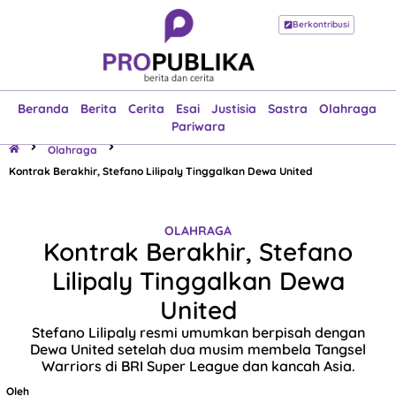
Berkontribusi
Beranda
Berita
Cerita
Esai
Justisia
Sastra
Olahraga
Pariwara
Beranda
Berita
Cerita
Esai
Justisia
Sastra
Olahraga
Pariwara
Olahraga
Kontrak Berakhir, Stefano Lilipaly Tinggalkan Dewa United
OLAHRAGA
Kontrak Berakhir, Stefano
Lilipaly Tinggalkan Dewa
United
Stefano Lilipaly resmi umumkan berpisah dengan
Dewa United setelah dua musim membela Tangsel
Warriors di BRI Super League dan kancah Asia.
Oleh