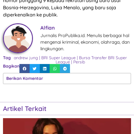
nomor punggung 9 kepada rekrutan asing baru asal
Bosnia-Herzegovina, Luka Menalo, yang baru saja
diperkenalkan ke publik.
Alfian
Jurnalis ProPublika.id. Menulis berbagai hal
mengenai kriminal, ekonomi, olahraga, dan
lingkungan.
Tag
andrew jung
|
BRI Super League
|
Bursa Transfer BRI Super
League
|
Persib
Bagikan
Berikan Komentar
Artikel Terkait