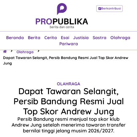
Berkontribusi
Beranda
Berita
Cerita
Esai
Justisia
Sastra
Olahraga
Pariwara
Beranda
Berita
Cerita
Esai
Justisia
Sastra
Olahraga
Pariwara
Olahraga
Dapat Tawaran Selangit, Persib Bandung Resmi Jual Top Skor Andrew
Jung
OLAHRAGA
Dapat Tawaran Selangit,
Persib Bandung Resmi Jual
Top Skor Andrew Jung
Persib Bandung resmi menjual top skor klub
Andrew Jung setelah menerima tawaran transfer
bernilai tinggi jelang musim 2026/2027.