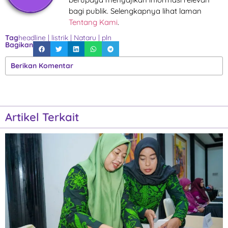
bagi publik. Selengkapnya lihat laman
Tentang Kami
.
Tag
headline
|
listrik
|
Nataru
|
pln
Bagikan
Berikan Komentar
Artikel Terkait