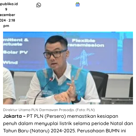
publika.id
9
ecember
024 · 2:18
pm
Direktur Utama PLN Darmawan Prasodjo. (Foto: PLN)
Jakarta –
PT PLN (Persero) memastikan kesiapan
penuh dalam menyuplai listrik selama periode Natal dan
Tahun Baru (Nataru) 2024-2025. Perusahaan BUMN ini