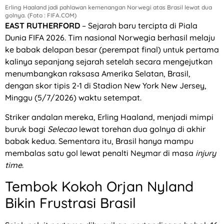
Erling Haaland jadi pahlawan kemenangan Norwegi atas Brasil lewat dua
golnya. (Foto : FIFA.COM)
EAST RUTHERFORD
– Sejarah baru tercipta di Piala
Dunia FIFA 2026. Tim nasional Norwegia berhasil melaju
ke babak delapan besar (perempat final) untuk pertama
kalinya sepanjang sejarah setelah secara mengejutkan
menumbangkan raksasa Amerika Selatan, Brasil,
dengan skor tipis 2-1 di Stadion New York New Jersey,
Minggu (5/7/2026) waktu setempat.
Striker andalan mereka, Erling Haaland, menjadi mimpi
buruk bagi
Selecao
lewat torehan dua golnya di akhir
babak kedua. Sementara itu, Brasil hanya mampu
membalas satu gol lewat penalti Neymar di masa
injury
time
.
Tembok Kokoh Orjan Nyland
Bikin Frustrasi Brasil