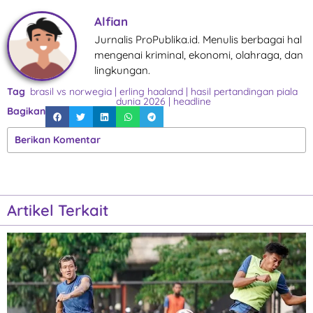
Alfian
Jurnalis ProPublika.id. Menulis berbagai hal
mengenai kriminal, ekonomi, olahraga, dan
lingkungan.
Tag
brasil vs norwegia
|
erling haaland
|
hasil pertandingan piala
dunia 2026
|
headline
Bagikan
Berikan Komentar
Artikel Terkait