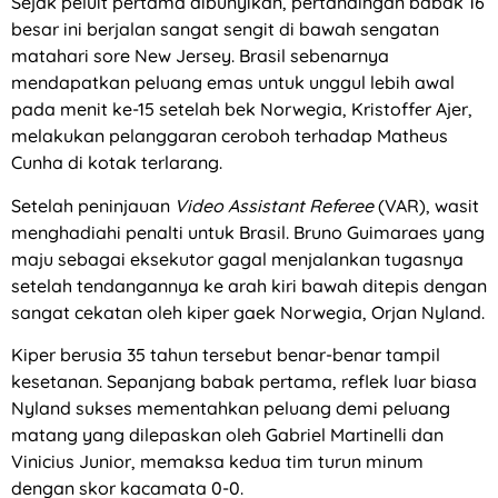
Sejak peluit pertama dibunyikan, pertandingan babak 16
besar ini berjalan sangat sengit di bawah sengatan
matahari sore New Jersey. Brasil sebenarnya
mendapatkan peluang emas untuk unggul lebih awal
pada menit ke-15 setelah bek Norwegia, Kristoffer Ajer,
melakukan pelanggaran ceroboh terhadap Matheus
Cunha di kotak terlarang.
Setelah peninjauan
Video Assistant Referee
(VAR), wasit
menghadiahi penalti untuk Brasil. Bruno Guimaraes yang
maju sebagai eksekutor gagal menjalankan tugasnya
setelah tendangannya ke arah kiri bawah ditepis dengan
sangat cekatan oleh kiper gaek Norwegia, Orjan Nyland.
Kiper berusia 35 tahun tersebut benar-benar tampil
kesetanan. Sepanjang babak pertama, reflek luar biasa
Nyland sukses mementahkan peluang demi peluang
matang yang dilepaskan oleh Gabriel Martinelli dan
Vinicius Junior, memaksa kedua tim turun minum
dengan skor kacamata 0-0.