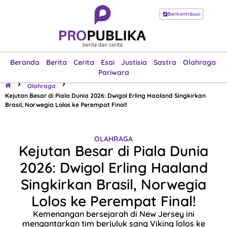
Berkontribusi
Beranda
Berita
Cerita
Esai
Justisia
Sastra
Olahraga
Pariwara
Beranda
Berita
Cerita
Esai
Justisia
Sastra
Olahraga
Pariwara
Olahraga
Kejutan Besar di Piala Dunia 2026: Dwigol Erling Haaland Singkirkan
Brasil, Norwegia Lolos ke Perempat Final!
OLAHRAGA
Kejutan Besar di Piala Dunia
2026: Dwigol Erling Haaland
Singkirkan Brasil, Norwegia
Lolos ke Perempat Final!
Kemenangan bersejarah di New Jersey ini
mengantarkan tim berjuluk sang Viking lolos ke