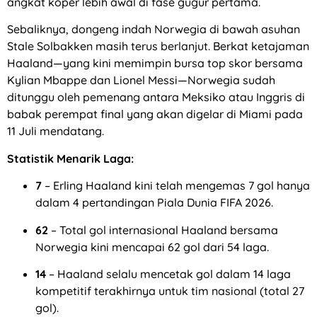
angkat koper lebih awal di fase gugur pertama.
Sebaliknya, dongeng indah Norwegia di bawah asuhan
Stale Solbakken masih terus berlanjut. Berkat ketajaman
Haaland—yang kini memimpin bursa top skor bersama
Kylian Mbappe dan Lionel Messi—Norwegia sudah
ditunggu oleh pemenang antara Meksiko atau Inggris di
babak perempat final yang akan digelar di Miami pada
11 Juli mendatang.
Statistik Menarik Laga:
7
– Erling Haaland kini telah mengemas 7 gol hanya
dalam 4 pertandingan Piala Dunia FIFA 2026.
62
– Total gol internasional Haaland bersama
Norwegia kini mencapai 62 gol dari 54 laga.
14
– Haaland selalu mencetak gol dalam 14 laga
kompetitif terakhirnya untuk tim nasional (total 27
gol).