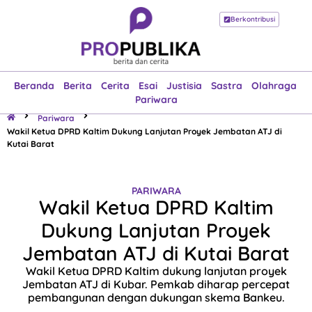
Berkontribusi
Beranda
Berita
Cerita
Esai
Justisia
Sastra
Olahraga
Pariwara
Beranda
Berita
Cerita
Esai
Justisia
Sastra
Olahraga
Pariwara
Pariwara
Wakil Ketua DPRD Kaltim Dukung Lanjutan Proyek Jembatan ATJ di
Kutai Barat
PARIWARA
Wakil Ketua DPRD Kaltim
Dukung Lanjutan Proyek
Jembatan ATJ di Kutai Barat
Wakil Ketua DPRD Kaltim dukung lanjutan proyek
Jembatan ATJ di Kubar. Pemkab diharap percepat
pembangunan dengan dukungan skema Bankeu.