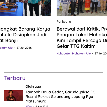
Pariwara
gangkat Barang Karya
Berawal dari Kritik, P
hulu Disiapkan Jadi
Pangan Lokal Mahaka
at Banjir
Kini Tampil Percaya Dir
Gelar TTG Kaltim
akam Ulu
27 Jul 2026
Kabupaten Mahakam Ulu
27 Jul 20
Terbaru
Olahraga
Tambah Daya Gedor, Garudayaksa FC
Resmi Rekrut Gelandang Jepang Ryo
Matsumura
Alfian
6 Aug 2026