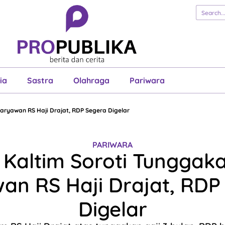
erita
Cerita
Esai
Justisia
Sastra
Ol
Pariwara
ia
Sastra
Olahraga
Pariwara
aryawan RS Haji Drajat, RDP Segera Digelar
PARIWARA
Kaltim Soroti Tunggaka
an RS Haji Drajat, RDP
Digelar