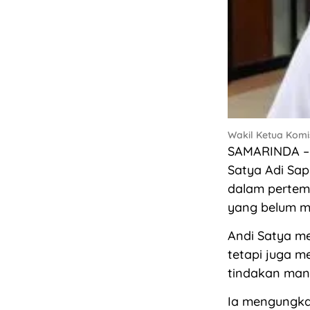
Wakil Ketua Komis
SAMARINDA – W
Satya Adi Sa
dalam pertem
yang belum me
Andi Satya m
tetapi juga m
tindakan mana
Ia mengungka