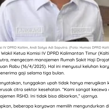
i IV DPRD Kaltim, Andi Satya Adi Saputra. (Foto: Humas DPRD Kalt
akil Ketua Komisi IV DPRD Kalimantan Timur (Kalti
putra, mengecam manajemen Rumah Sakit Haji Draja
uan Rabu (16/4/2025). Hal ini menyusul keluhan ka
nerima gaji selama tiga bulan.
enyatakan, tunggakan upah tidak hanya merugikan
erusak citra sektor kesehatan. “Kami sangat kecewa
jemen RSHD. Ini tidak bisa dibiarkan,” ujarnya.
pkan, beberapa karyawan memilih mengundurkan dir