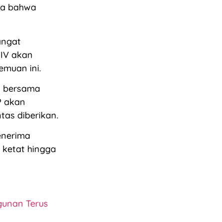
kta bahwa
angat
 IV akan
emuan ini.
) bersama
P akan
as diberikan.
enerima
ketat hingga
gunan Terus