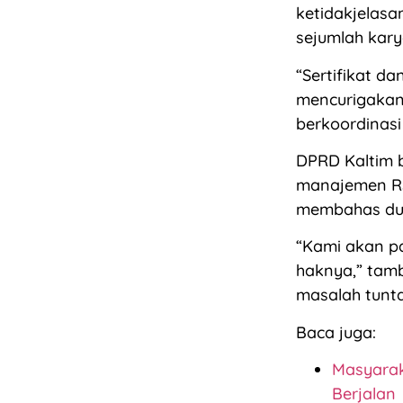
ketidakjelasa
sejumlah kary
“Sertifikat d
mencurigakan 
berkoordinasi
DPRD Kaltim 
manajemen RS
membahas dug
“Kami akan pa
haknya,” tam
masalah tunta
Baca juga:
Masyarak
Berjalan