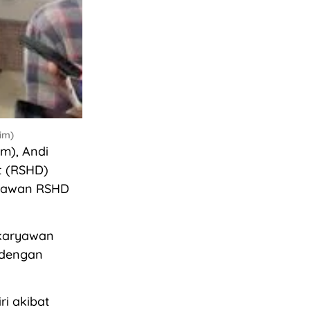
im)
m), Andi
t (RSHD)
ryawan RSHD
 karyawan
 dengan
i akibat