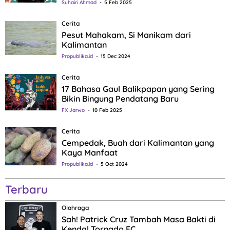
Suhairi Ahmad
5 Feb 2025
Cerita
Pesut Mahakam, Si Manikam dari
Kalimantan
Propublika.id
15 Dec 2024
Cerita
17 Bahasa Gaul Balikpapan yang Sering
Bikin Bingung Pendatang Baru
FX Jarwo
10 Feb 2025
Cerita
Cempedak, Buah dari Kalimantan yang
Kaya Manfaat
Propublika.id
5 Oct 2024
Terbaru
Olahraga
Sah! Patrick Cruz Tambah Masa Bakti di
Kendal Tornado FC