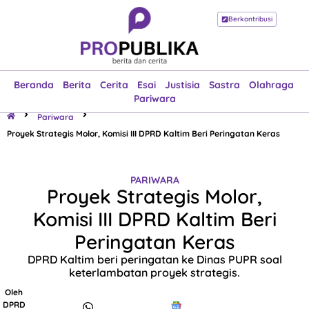
Berkontribusi
Beranda
Berita
Cerita
Esai
Justisia
Sastra
Olahraga
Pariwara
Beranda
Berita
Cerita
Esai
Justisia
Sastra
Olahraga
Pariwara
Pariwara
Proyek Strategis Molor, Komisi III DPRD Kaltim Beri Peringatan Keras
PARIWARA
Proyek Strategis Molor,
Komisi III DPRD Kaltim Beri
Peringatan Keras
DPRD Kaltim beri peringatan ke Dinas PUPR soal
keterlambatan proyek strategis.
Oleh
DPRD