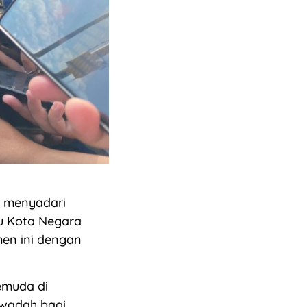
t menyadari
u Kota Negara
men ini dengan
emuda di
 wadah bagi