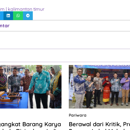
tim
|
kalimantan timur
ntar
Pariwara
gangkat Barang Karya
Berawal dari Kritik, P