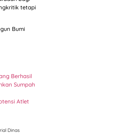
kritik tetapi
ngun Bumi
ang Berhasil
ahkan Sumpah
tensi Atlet
ial Dinas