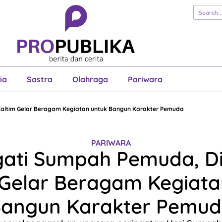
erita
Cerita
Esai
Justisia
Sastra
Ol
Pariwara
ia
Sastra
Olahraga
Pariwara
Kaltim Gelar Beragam Kegiatan untuk Bangun Karakter Pemuda
PARIWARA
gati Sumpah Pemuda, D
 Gelar Beragam Kegiata
angun Karakter Pemu