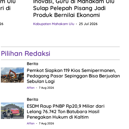
m Ulu
Inovasi, Guru di Mahakam Ulu
i di
Sulap Pelepah Pisang Jadi
Produk Bernilai Ekonomi
26
Kabupaten Mahakam Ulu
25 Jul 2026
Pilihan Redaksi
Berita
Pemkot Siapkan 119 Kios Semipermanen,
Pedagang Pasar Sepinggan Bisa Berjualan
Sebulan Lagi
Alfian
7 Aug 2026
Berita
ESDM Raup PNBP Rp20,9 Miliar dari
Lelang 76.742 Ton Batubara Hasil
Penegakan Hukum di Kaltim
Alfian
7 Aug 2026