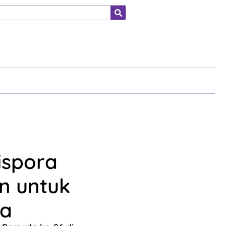
ahraga
ispora
n untuk
da