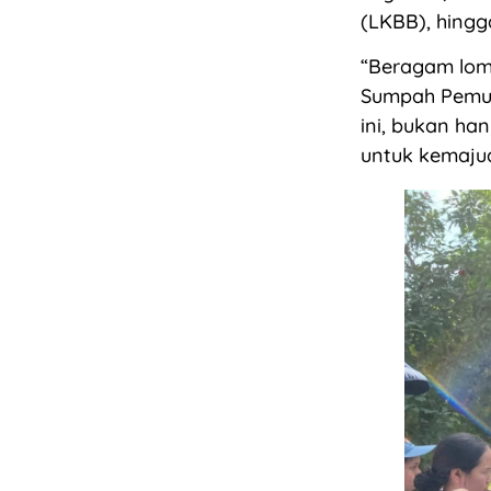
(LKBB), hingga
“Beragam lomb
Sumpah Pemud
ini, bukan ha
untuk kemajua