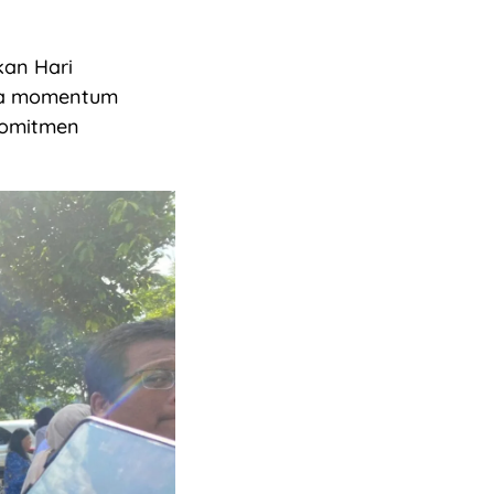
kan Hari
ya momentum
komitmen