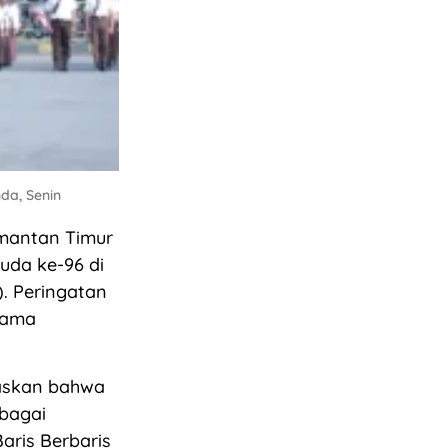
da, Senin
imantan Timur
uda ke-96 di
. Peringatan
lama
laskan bahwa
rbagai
aris Berbaris