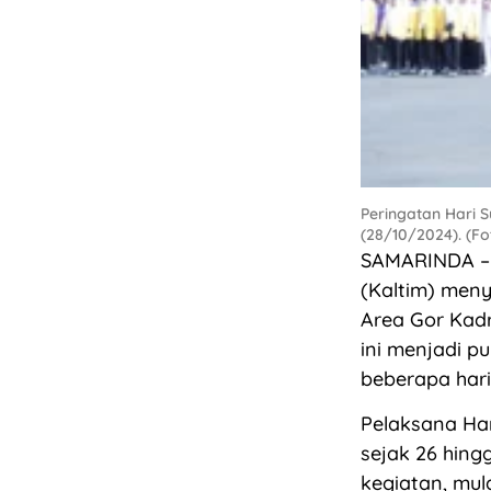
Peringatan Hari 
(28/10/2024). (F
SAMARINDA – 
(Kaltim) men
Area Gor Kadr
ini menjadi p
beberapa har
Pelaksana Har
sejak 26 hing
kegiatan, mul