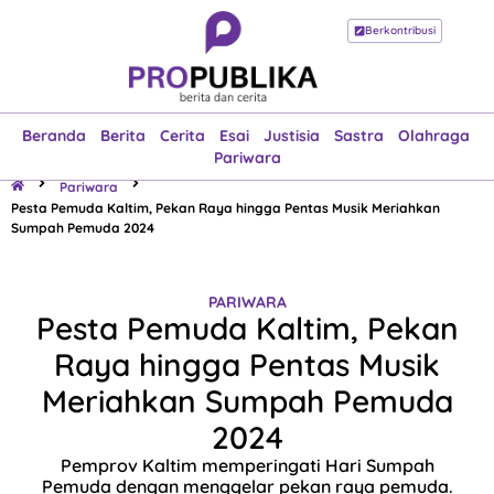
Berkontribusi
Beranda
Berita
Cerita
Esai
Justisia
Sastra
Olahraga
Pariwara
Beranda
Berita
Cerita
Esai
Justisia
Sastra
Olahraga
Pariwara
Pariwara
Pesta Pemuda Kaltim, Pekan Raya hingga Pentas Musik Meriahkan
Sumpah Pemuda 2024
PARIWARA
Pesta Pemuda Kaltim, Pekan
Raya hingga Pentas Musik
Meriahkan Sumpah Pemuda
2024
Pemprov Kaltim memperingati Hari Sumpah
Pemuda dengan menggelar pekan raya pemuda.