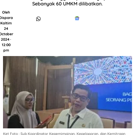
Sebanyak 60 UMKM dilibatkan.
Oleh
Dispora
Kaltim
24
October
2024 ·
12:00
pm
Ket Foto : Sub Koordinator Kepemimpinan, Kepeloporan, dan Kemitraan