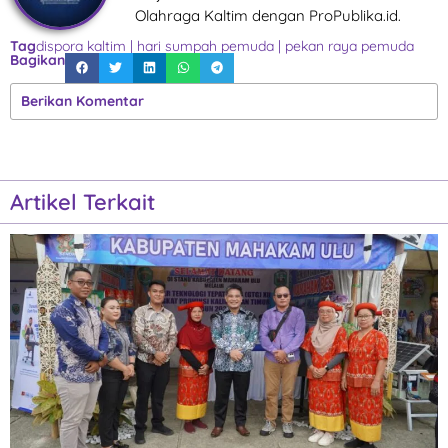
Olahraga Kaltim dengan ProPublika.id.
Tag
dispora kaltim
|
hari sumpah pemuda
|
pekan raya pemuda
Bagikan
Berikan Komentar
Artikel Terkait