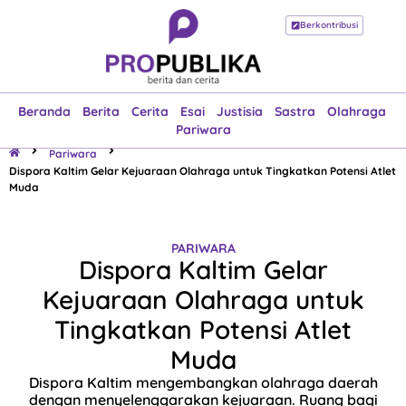
Berkontribusi
Beranda
Berita
Cerita
Esai
Justisia
Sastra
Olahraga
Pariwara
Beranda
Berita
Cerita
Esai
Justisia
Sastra
Olahraga
Pariwara
Pariwara
Dispora Kaltim Gelar Kejuaraan Olahraga untuk Tingkatkan Potensi Atlet
Muda
PARIWARA
Dispora Kaltim Gelar
Kejuaraan Olahraga untuk
Tingkatkan Potensi Atlet
Muda
Dispora Kaltim mengembangkan olahraga daerah
dengan menyelenggarakan kejuaraan. Ruang bagi