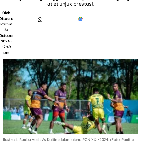
atlet unjuk prestasi.
Oleh
Dispora
Kaltim
24
October
2024 ·
12:49
pm
Ilustrasi: Rugby Aceh Vs Kaltim dalam ajang PON XXI/2024. (Foto: Panitia