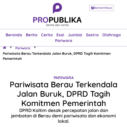
Berkontribusi
Beranda
Berita
Cerita
Esai
Justisia
Sastra
Olahraga
Pariwara
Beranda
Berita
Cerita
Esai
Justisia
Sastra
Olahraga
Pariwara
Pariwara
Pariwisata Berau Terkendala Jalan Buruk, DPRD Tagih Komitmen
Pemerintah
PARIWARA
Pariwisata Berau Terkendala
Jalan Buruk, DPRD Tagih
Komitmen Pemerintah
DPRD Kaltim desak percepatan jalan dan
jembatan di Berau demi pariwisata dan ekonomi
lokal.