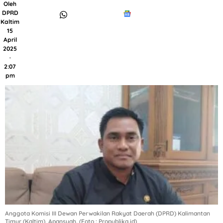
Oleh
DPRD
Kaltim
15
April
2025
·
2:07
pm
Anggota Komisi III Dewan Perwakilan Rakyat Daerah (DPRD) Kalimantan
Timur (Kaltim), Apansyah. (Foto : Propublika.id)