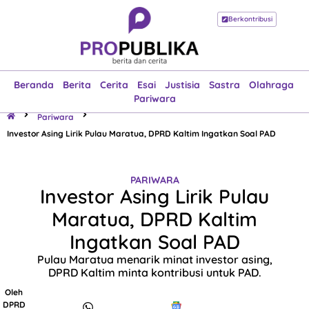
Berkontribusi
Beranda
Berita
Cerita
Esai
Justisia
Sastra
Olahraga
Pariwara
Beranda
Berita
Cerita
Esai
Justisia
Sastra
Olahraga
Pariwara
Pariwara
Investor Asing Lirik Pulau Maratua, DPRD Kaltim Ingatkan Soal PAD
PARIWARA
Investor Asing Lirik Pulau
Maratua, DPRD Kaltim
Ingatkan Soal PAD
Pulau Maratua menarik minat investor asing,
DPRD Kaltim minta kontribusi untuk PAD.
Oleh
DPRD