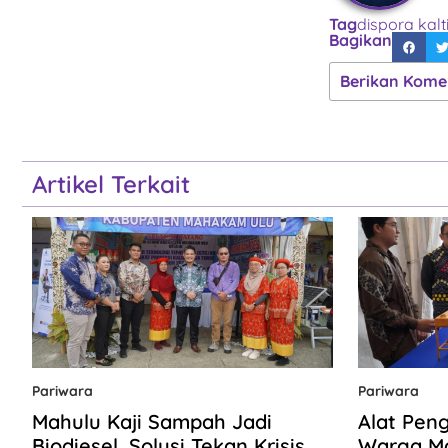
Tag
dispora kal
Bagikan
Berikan Kome
Artikel Terkait
Pariwara
Pariwara
Mahulu Kaji Sampah Jadi
Alat Pen
Biodiesel, Solusi Tekan Krisis
Warga Ma