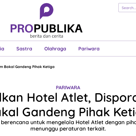
erita
Cerita
Esai
Justisia
Sastra
Ol
Pariwara
ia
Sastra
Olahraga
Pariwara
tim Bakal Gandeng Pihak Ketiga
PARIWARA
kan Hotel Atlet, Dispor
kal Gandeng Pihak Ket
 berencana untuk mengelola Hotel Atlet dengan piha
menunggu peraturan terkait.