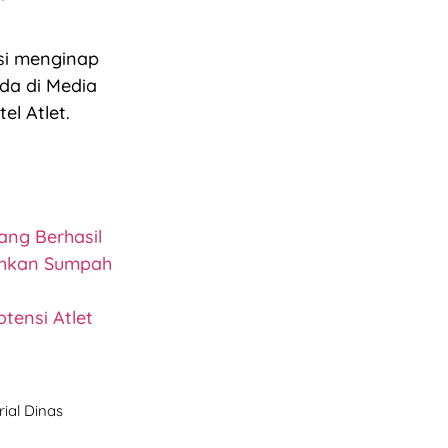
asi menginap
da di Media
el Atlet.
ang Berhasil
ahkan Sumpah
tensi Atlet
ial Dinas