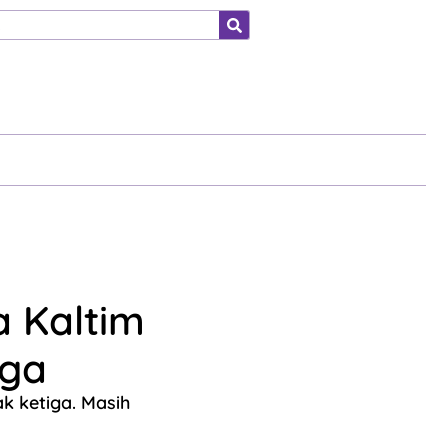
ahraga
a Kaltim
iga
k ketiga. Masih