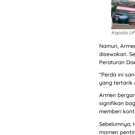
Kepala UP
Namun, Armen
disewakan. S
Peraturan Dae
“Perda ini sa
yang tertarik
Armen bergar
signifikan bag
memberi kontr
Sebelumnya, H
momen penting