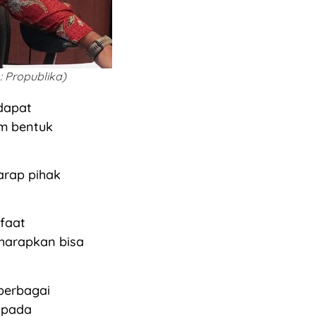
 Propublika)
dapat
m bentuk
arap pihak
faat
diharapkan bisa
 berbagai
 pada