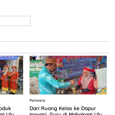
Pariwara
roduk
Dari Ruang Kelas ke Dapur
m Ulu
Inovasi, Guru di Mahakam Ulu