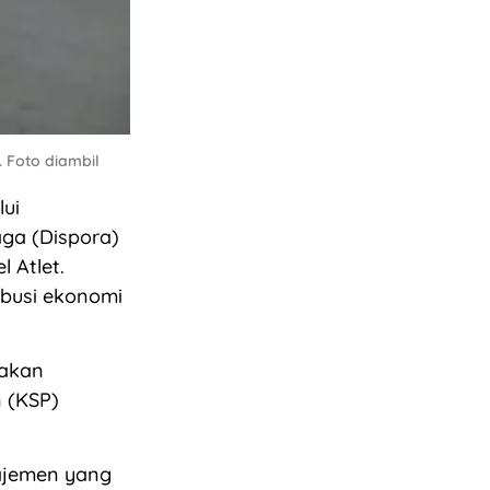
 Foto diambil
ui
ga (Dispora)
 Atlet.
ibusi ekonomi
 akan
 (KSP)
najemen yang