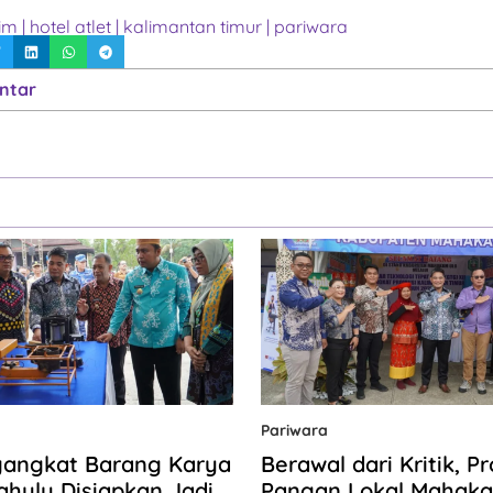
tim
|
hotel atlet
|
kalimantan timur
|
pariwara
ntar
Pariwara
gangkat Barang Karya
Berawal dari Kritik, P
hulu Disiapkan Jadi
Pangan Lokal Mahaka