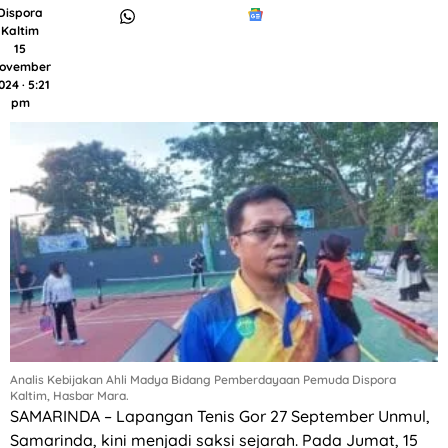
Dispora
Kaltim
15
ovember
024 · 5:21
pm
Analis Kebijakan Ahli Madya Bidang Pemberdayaan Pemuda Dispora
Kaltim, Hasbar Mara.
SAMARINDA – Lapangan Tenis Gor 27 September Unmul,
Samarinda, kini menjadi saksi sejarah. Pada Jumat, 15