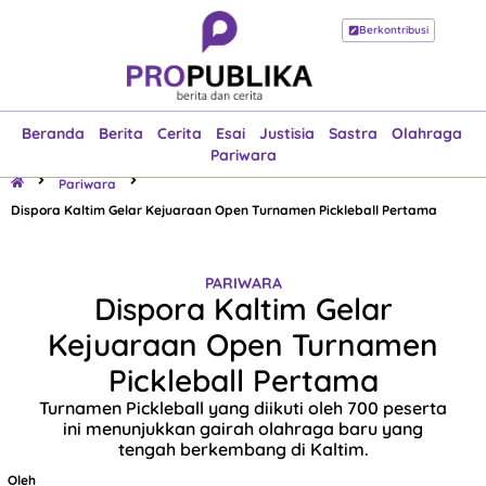
Berkontribusi
Beranda
Berita
Cerita
Esai
Justisia
Sastra
Olahraga
Pariwara
Beranda
Berita
Cerita
Esai
Justisia
Sastra
Olahraga
Pariwara
Pariwara
Dispora Kaltim Gelar Kejuaraan Open Turnamen Pickleball Pertama
PARIWARA
Dispora Kaltim Gelar
Kejuaraan Open Turnamen
Pickleball Pertama
Turnamen Pickleball yang diikuti oleh 700 peserta
ini menunjukkan gairah olahraga baru yang
tengah berkembang di Kaltim.
Oleh