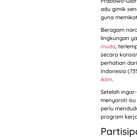
Prabowo-Gibra
adu gimik se
guna memikat 
Beragam naras
lingkungan y
muda
, terlem
secara konsis
perhatian da
Indonesia (7
iklim
.
Setelah ingar-
menyoroti isu
perlu mendud
program kerja 
Partisip