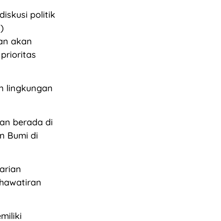
skusi politik
)
gan akan
prioritas
an lingkungan
gan berada di
n Bumi di
arian
hawatiran
iliki