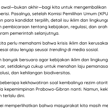
 awal—bukan akhir—bagi kita untuk mengembalikan di
berisi. Pasalnya, setelah Komisi Pemilihan Umum (KPU
ara kandidat terpilih, detail isu iklim dan lingkun
 pembicaraan tentang kebijakan, regulasi, dan arah 
ram pemerintah selanjutnya.
h, kita perlu memahami bahwa krisis iklim dan kerusak
lesai atau lenyap seusai
trending
di media sosial.
bih banyak bersuara agar kebijakan iklim dan lingkun
nar, setidaknya cukup untuk menahan laju pemanasa
olusi, dan kehilangan biodiversitas.
eberapa kekhawatiran soal kembalinya rezim otorit
da kepemimpinan Prabowo-Gibran nanti. Namun, kek
 terlalu dini.
ei memperlihatkan bahwa masyarakat kita masih mem