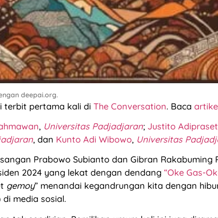
dengan deepai.org.
ni terbit pertama kali di
The Conversation
. Baca
artik
Rahmawan
,
Universitas Padjadjaran
;
Justito Adipraset
jadjaran
, dan
Kunto Adi Wibowo
,
Universitas Padjad
sangan Prabowo Subianto dan Gibran Rakabuming 
esiden 2024 yang lekat dengan dendang
“Oke Gas-Ok
et
gemoy
” menandai kegandrungan kita dengan hibur
) di media sosial.