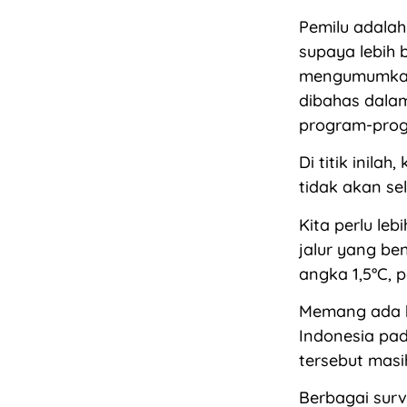
Pemilu adalah
supaya lebih 
mengumumkan p
dibahas dalam
program-prog
Di titik inila
tidak akan se
Kita perlu le
jalur yang be
angka 1,5°C, p
Memang ada b
Indonesia pa
tersebut masih
Berbagai surv