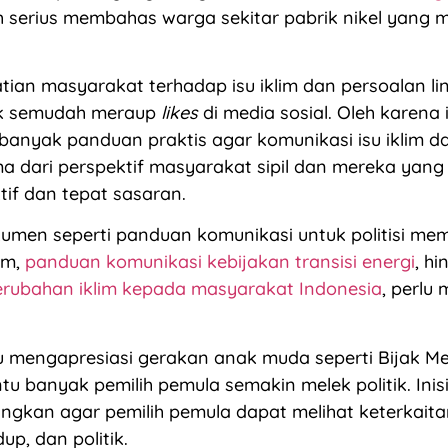
bih serius membahas warga sekitar pabrik nikel yang 
tian masyarakat terhadap isu iklim dan persoalan l
k semudah meraup
likes
di media sosial. Oleh karena i
h banyak panduan praktis agar komunikasi isu iklim d
ma dari perspektif masyarakat sipil dan mereka yan
ktif dan tepat sasaran.
men seperti panduan komunikasi untuk politisi mem
im,
panduan komunikasi kebijakan transisi energi
, h
erubahan iklim kepada masyarakat Indonesia
, perlu
lu mengapresiasi gerakan anak muda seperti Bijak Me
 banyak pemilih pemula semakin melek politik. Inisia
ngkan agar pemilih pemula dapat melihat keterkaitan 
up, dan politik.