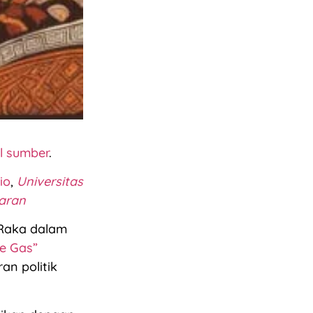
el sumber
.
io
,
Universitas
jaran
Raka dalam
e Gas”
an politik