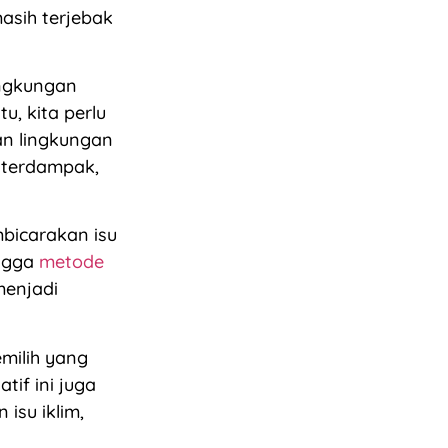
masih terjebak
ingkungan
tu, kita perlu
an lingkungan
g terdampak,
bicarakan isu
ingga
metode
 menjadi
milih yang
tif ini juga
isu iklim,