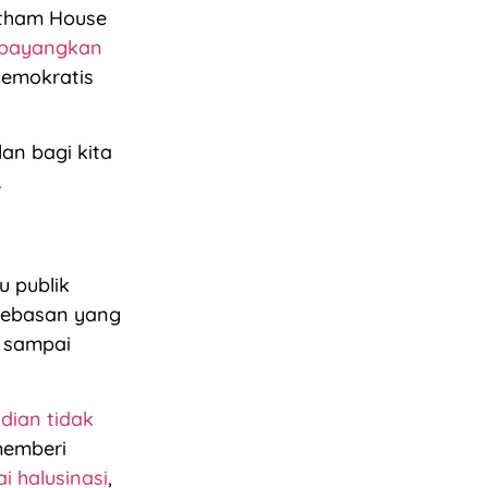
atham House
mbayangkan
demokratis
lan bagi kita
.
u publik
bebasan yang
n sampai
dian tidak
 memberi
gai halusinasi
,