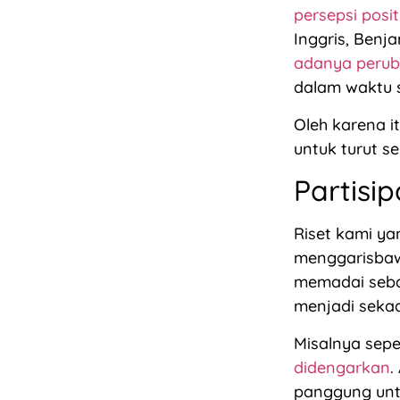
persepsi posit
Inggris, Ben
adanya perub
dalam waktu s
Oleh karena it
untuk turut s
Partisip
Riset kami ya
menggarisbaw
memadai sebag
menjadi sekad
Misalnya sepe
didengarkan
.
panggung untu