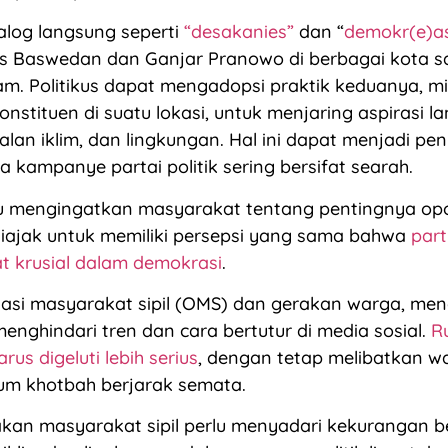
ialog langsung seperti
“desakanies”
dan “
demokr(e)as
es Baswedan dan Ganjar Pranowo di berbagai kota 
m. Politikus dapat mengadopsi praktik keduanya, mi
nstituen di suatu lokasi, untuk menjaring aspirasi l
alan iklim, dan lingkungan. Hal ini dapat menjadi pe
a kampanye partai politik sering bersifat searah.
lu mengingatkan masyarakat tentang pentingnya oposi
iajak untuk memiliki persepsi yang sama bahwa
part
t krusial dalam demokrasi
.
asi masyarakat sipil (OMS) dan gerakan warga, meng
menghindari tren dan cara bertutur di media sosial.
R
arus digeluti lebih serius
, dengan tetap melibatkan w
um khotbah berjarak semata.
kan masyarakat sipil perlu menyadari kekurangan 