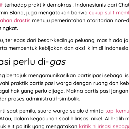
if
terhadap praktik demokrasi. Indonesianis dari Ch
jamin Bland, juga mengatakan bahwa
cukup sulit me
ahan drastis
menuju pemerintahan otoritarian non-
ingkat.
u, terlepas dari besar-kecilnya peluang, masih ada ja
erta membentuk kebijakan dan aksi iklim di Indonesia
asi perlu di-
gas
ng bertajuk mengomunikasikan partisipasi sebagai is
ahi praktik partisipasi warga dengan ruang dan ke
ai hak yang perlu dijaga. Makna partisipasi janga
ar proses administratif-simbolik.
rti saat pemilu, suara warga selalu diminta
tapi kemu
 Atau, dalam kegaduhan soal hilirisasi nikel. Alih-alih
k elit politik yang mengatakan
kritik hilirisasi seba