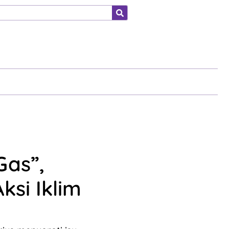
ahraga
Gas”,
ksi Iklim