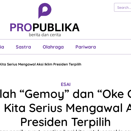
erita
Cerita
Esai
Justisia
Sastra
Ol
Pariwara
ia
Sastra
Olahraga
Pariwara
ta Serius Mengawal Aksi Iklim Presiden Terpilih
ESAI
lah “Gemoy” dan “Oke 
Kita Serius Mengawal A
Presiden Terpilih