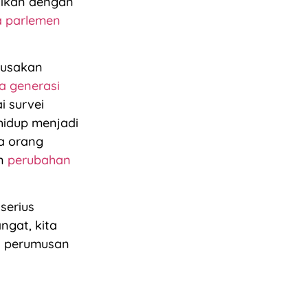
maikan dengan
a parlemen
erusakan
a generasi
i survei
hidup menjadi
a orang
an
perubahan
serius
ngat, kita
l perumusan