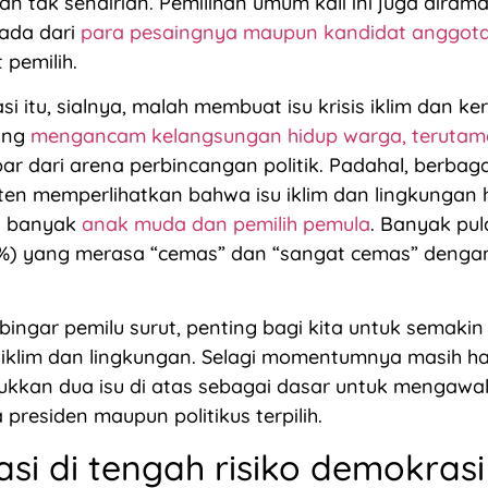
n tak sendirian. Pemilihan umum kali ini juga dira
nada dari
para pesaingnya maupun kandidat anggot
pemilih.
i itu, sialnya, malah membuat isu krisis iklim dan k
ang
mengancam kelangsungan hidup warga, terutam
par dari arena perbincangan politik. Padahal, berbaga
ten memperlihatkan bahwa isu iklim dan lingkungan 
ri banyak
anak muda dan pemilih pemula
. Banyak pul
3%) yang merasa “cemas” dan “sangat cemas” deng
bingar pemilu surut, penting bagi kita untuk semakin 
 iklim dan lingkungan. Selagi momentumnya masih ha
ukkan dua isu di atas sebagai dasar untuk mengawa
presiden maupun politikus terpilih.
asi di tengah risiko demokrasi