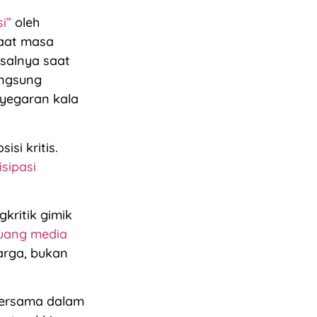
i”
oleh
saat masa
salnya saat
angsung
nyegaran kala
si kritis.
isipasi
kritik gimik
uang media
arga, bukan
bersama dalam