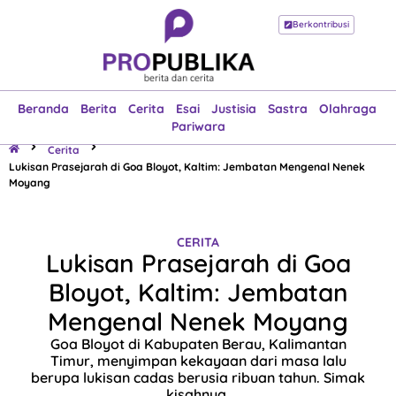
Berkontribusi
Beranda
Berita
Cerita
Esai
Justisia
Sastra
Olahraga
Pariwara
Beranda
Berita
Cerita
Esai
Justisia
Sastra
Olahraga
Pariwara
Cerita
Lukisan Prasejarah di Goa Bloyot, Kaltim: Jembatan Mengenal Nenek
Moyang
CERITA
Lukisan Prasejarah di Goa
Bloyot, Kaltim: Jembatan
Mengenal Nenek Moyang
Goa Bloyot di Kabupaten Berau, Kalimantan
Timur, menyimpan kekayaan dari masa lalu
berupa lukisan cadas berusia ribuan tahun. Simak
kisahnya.