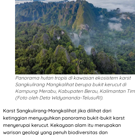
Panorama hutan tropis di kawasan ekosistem karst
Sangkulirang Mangkalihat berupa bukit kerucut di
Kampung Merabu, Kabupaten Berau, Kalimantan Timu
(Foto oleh Deta Widyananda-TelusuRI).
Karst Sangkulirang-Mangkalihat jika dilihat dari
ketinggian menyuguhkan panorama bukit-bukit karst
menyerupai kerucut. Kekayaan alam itu merupakan
warisan geologi yang penuh biodiversitas dan