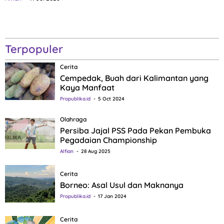
Terpopuler
Cerita
Cempedak, Buah dari Kalimantan yang
Kaya Manfaat
Propublika.id
5 Oct 2024
Olahraga
Persiba Jajal PSS Pada Pekan Pembuka
Pegadaian Championship
Alfian
28 Aug 2025
Cerita
Borneo: Asal Usul dan Maknanya
Propublika.id
17 Jan 2024
Cerita