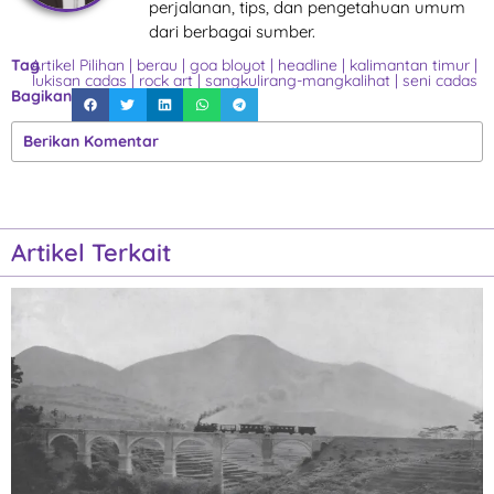
perjalanan, tips, dan pengetahuan umum
dari berbagai sumber.
Tag
Artikel Pilihan
|
berau
|
goa bloyot
|
headline
|
kalimantan timur
|
lukisan cadas
|
rock art
|
sangkulirang-mangkalihat
|
seni cadas
Bagikan
Berikan Komentar
Artikel Terkait