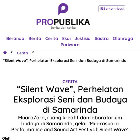
Berkontribusi
Beranda
Berita
Cerita
Esai
Justisia
Sastra
Olahraga
Pariwara
Beranda
Berita
Cerita
Esai
Justisia
Sastra
Olahraga
Pariwara
Cerita
“Silent Wave”, Perhelatan Eksplorasi Seni dan Budaya di Samarinda
CERITA
“Silent Wave”, Perhelatan
Eksplorasi Seni dan Budaya
di Samarinda
Muara/org, ruang kreatif dan laboratorium
budaya di Samarinda, gelar 'Muarasuara
Performance and Sound Art Festival: Silent Wave'.
Oleh