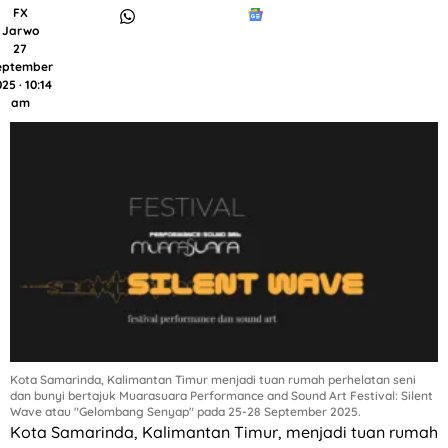
FX
Jarwo
27
eptember
25 · 10:14
am
Kota Samarinda, Kalimantan Timur menjadi tuan rumah perhelatan seni
dan bunyi bertajuk Muarasuara Performance and Sound Art Festival: Silent
Wave atau "Gelombang Senyap" pada 25-28 September 2025.
Kota Samarinda, Kalimantan Timur, menjadi tuan rumah