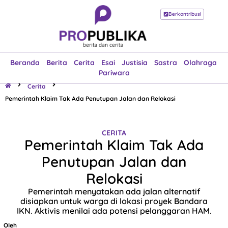
Berkontribusi
Beranda
Berita
Cerita
Esai
Justisia
Sastra
Olahraga
Pariwara
Beranda
Berita
Cerita
Esai
Justisia
Sastra
Olahraga
Pariwara
Cerita
Pemerintah Klaim Tak Ada Penutupan Jalan dan Relokasi
CERITA
Pemerintah Klaim Tak Ada
Penutupan Jalan dan
Relokasi
Pemerintah menyatakan ada jalan alternatif
disiapkan untuk warga di lokasi proyek Bandara
IKN. Aktivis menilai ada potensi pelanggaran HAM.
Oleh