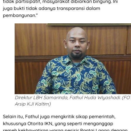
tidak partisipatif, masyarakat dibiarkan bingung. Ini
juga bukti tidak adanya transparansi dalam
pembangunan.”
Direktur LBH Samarinda, Fathul Huda Wiyashadi. (FO
Arsip KJI Kaltim)
Selain itu, Fathul juga mengkritik sikap pemerintah,
khususnya Otorita IKN, yang seperti menganggap
remeh kekhawatiran warga pesisir Pantai Lango dengan