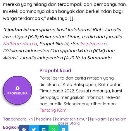
mereka yang hilang dan terdampak dari pembangunan.
Ini efek dominonya akan banyak dan berkelindan bagi
warga terdampak,” sebutnya. []
*Liputan ini
merupakan hasil kolaborasi Klub Jurnalis
Investigasi (KJI) Kalimantan Timur, terdiri dari jurnalis
Kaltimtoday.co
, Propublika.id, dan
Inspirasa.co
.
Didukung Indonesian Corrupption Watch (ICW) dan
Aliansi Jurnalis Independen (AJI) Kota Samarinda.
Propublika.id
Portal berita dan cerita rintisan yang
didirikan di Kota Balikpapan, Kalimantan
Timur pada 2022. Sesuai namanya, kami
berupaya menyajikan informasi relevan
bagi publik. Selengkapnya lihat laman
Tentang Kami
.
Tag
bandara ikn
|
headline
|
kalimantan timur
|
kji kaltim
|
penajam
paser utara
Bagikan