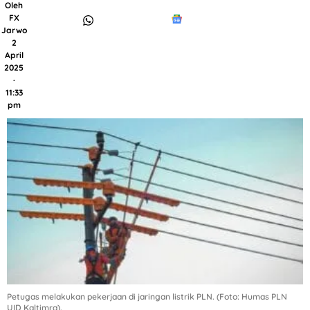
Oleh
FX
Jarwo
2
April
2025
·
11:33
pm
Petugas melakukan pekerjaan di jaringan listrik PLN. (Foto: Humas PLN
UID Kaltimra).