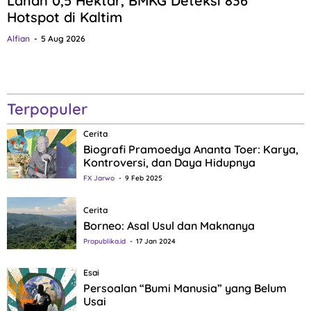
Lahan 0,5 Hektar, BMKG Deteksi 836
Hotspot di Kaltim
Alfian
5 Aug 2026
Terpopuler
Cerita
Biografi Pramoedya Ananta Toer: Karya,
Kontroversi, dan Daya Hidupnya
FX Jarwo
9 Feb 2025
Cerita
Borneo: Asal Usul dan Maknanya
Propublika.id
17 Jan 2024
Esai
Persoalan “Bumi Manusia” yang Belum
Usai