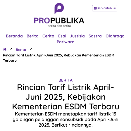
Berkontribusi
Beranda
Berita
Cerita
Esai
Justisia
Sastra
Olahraga
Pariwara
Beranda
Berita
Cerita
Esai
Justisia
Sastra
Olahraga
Pariwara
Berita
Rincian Tarif Listrik April-Juni 2025, Kebijakan Kementerian ESDM
Terbaru
BERITA
Rincian Tarif Listrik April-
Juni 2025, Kebijakan
Kementerian ESDM Terbaru
Kementerian ESDM menetapkan tarif listrik 13
golongan pelanggan nonsubsidi pada April-Juni
2025. Berikut rinciannya.