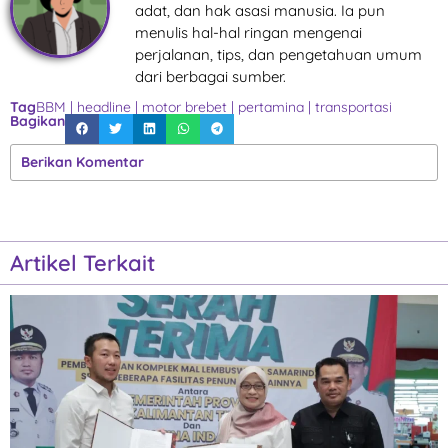
adat, dan hak asasi manusia. Ia pun
menulis hal-hal ringan mengenai
perjalanan, tips, dan pengetahuan umum
dari berbagai sumber.
Tag
BBM
|
headline
|
motor brebet
|
pertamina
|
transportasi
Bagikan
Berikan Komentar
Artikel Terkait