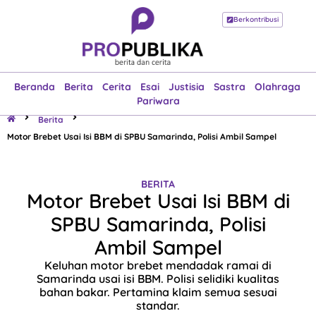
Berkontribusi
Beranda
Berita
Cerita
Esai
Justisia
Sastra
Olahraga
Pariwara
Beranda
Berita
Cerita
Esai
Justisia
Sastra
Olahraga
Pariwara
Berita
Motor Brebet Usai Isi BBM di SPBU Samarinda, Polisi Ambil Sampel
BERITA
Motor Brebet Usai Isi BBM di
SPBU Samarinda, Polisi
Ambil Sampel
Keluhan motor brebet mendadak ramai di
Samarinda usai isi BBM. Polisi selidiki kualitas
bahan bakar. Pertamina klaim semua sesuai
standar.