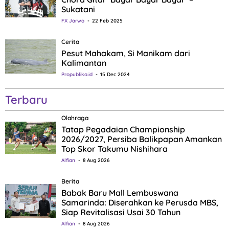
Sukatani
FX Jarwo
22 Feb 2025
Cerita
Pesut Mahakam, Si Manikam dari
Kalimantan
Propublika.id
15 Dec 2024
Terbaru
Olahraga
Tatap Pegadaian Championship
2026/2027, Persiba Balikpapan Amankan
Top Skor Takumu Nishihara
Alfian
8 Aug 2026
Berita
Babak Baru Mall Lembuswana
Samarinda: Diserahkan ke Perusda MBS,
Siap Revitalisasi Usai 30 Tahun
Alfian
8 Aug 2026