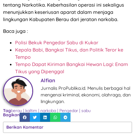
tentang Narkotika. Keberhasilan operasi ini sekaligus
menunjukkan keseriusan aparat dalam menjaga
lingkungan Kabupaten Berau dari jeratan narkoba.
Baca juga :
Polisi Bekuk Pengedar Sabu di Kukar
Kepala Babi, Bangkai Tikus, dan Politik Teror ke
Tempo
Tempo Dapat Kiriman Bangkai Hewan Lagi: Enam
Tikus yang Dipenggal
Alfian
Jurnalis ProPublika.id. Menulis berbagai hal
mengenai kriminal, ekonomi, olahraga, dan
lingkungan.
Tag
berau
|
kaltim
|
narkoba
|
Pengedar
|
sabu
Bagikan
Berikan Komentar