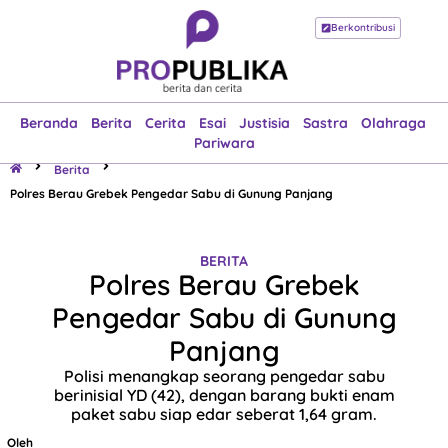
Berkontribusi
Beranda
Berita
Cerita
Esai
Justisia
Sastra
Olahraga
Pariwara
Beranda
Berita
Cerita
Esai
Justisia
Sastra
Olahraga
Pariwara
Berita
Polres Berau Grebek Pengedar Sabu di Gunung Panjang
BERITA
Polres Berau Grebek
Pengedar Sabu di Gunung
Panjang
Polisi menangkap seorang pengedar sabu
berinisial YD (42), dengan barang bukti enam
paket sabu siap edar seberat 1,64 gram.
Oleh