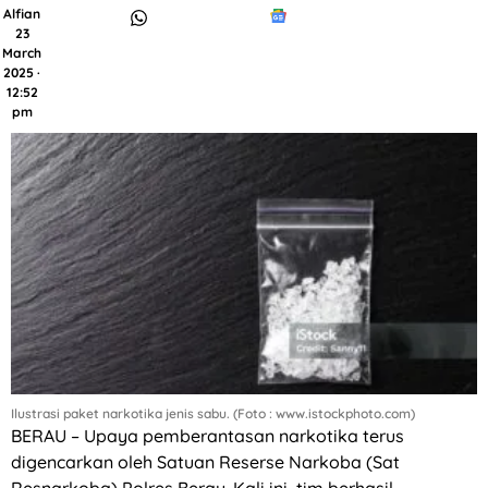
Alfian
23
March
2025 ·
12:52
pm
Ilustrasi paket narkotika jenis sabu. (Foto : www.istockphoto.com)
BERAU – Upaya pemberantasan narkotika terus
digencarkan oleh Satuan Reserse Narkoba (Sat