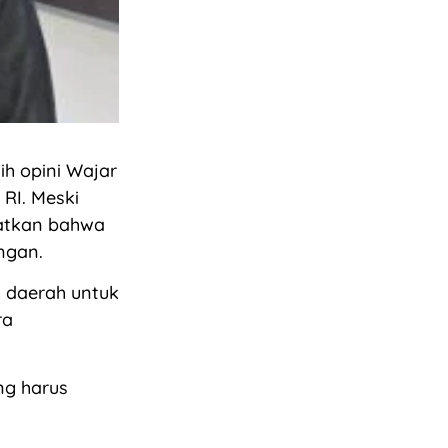
h opini Wajar
RI. Meski
gatkan bahwa
ngan.
h daerah untuk
ra
ng harus