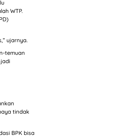
lu
alah WTP.
OPD)
,” ujarnya.
an-temuan
jadi
kankan
paya tindak
dasi BPK bisa