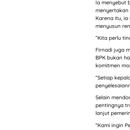
Ia menyebut b
menyertakan 
Karena itu, i
menyusun renc
“Kita perlu t
Firnadi juga
BPK bukan han
komitmen mor
“Setiap kepa
penyelesaiann
Selain mendor
pentingnya tr
lanjut pemeri
“Kami ingin 