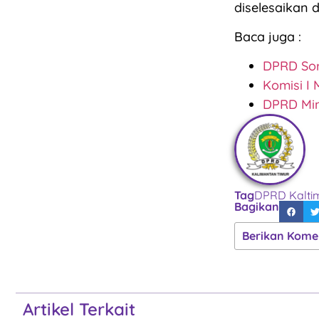
diselesaikan 
Baca juga :
DPRD Sor
Komisi I
DPRD Min
Tag
DPRD Kalti
Bagikan
Berikan Kome
Artikel Terkait