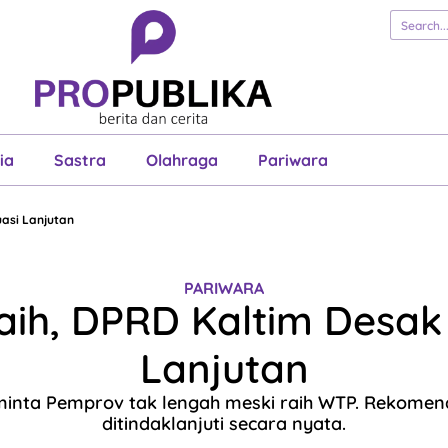
erita
Cerita
Esai
Justisia
Sastra
Ol
Pariwara
ia
Sastra
Olahraga
Pariwara
asi Lanjutan
PARIWARA
aih, DPRD Kaltim Desak 
Lanjutan
inta Pemprov tak lengah meski raih WTP. Rekomen
ditindaklanjuti secara nyata.