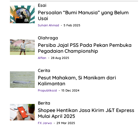
Esai
Persoalan “Bumi Manusia” yang Belum
Usai
Suhairi Ahmad
5 Feb 2025
Olahraga
Persiba Jajal PSS Pada Pekan Pembuka
Pegadaian Championship
Alfian
28 Aug 2025
Cerita
Pesut Mahakam, Si Manikam dari
Kalimantan
Propublika.id
15 Dec 2024
Berita
Shopee Hentikan Jasa Kirim J&T Express
Mulai April 2025
FX Jarwo
29 Mar 2025