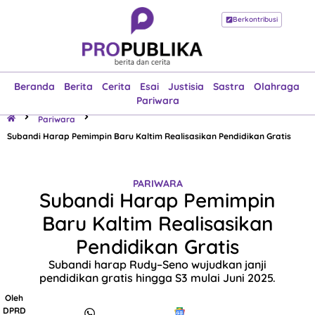
Berkontribusi
Beranda
Berita
Cerita
Esai
Justisia
Sastra
Olahraga
Pariwara
Beranda
Berita
Cerita
Esai
Justisia
Sastra
Olahraga
Pariwara
Pariwara
Subandi Harap Pemimpin Baru Kaltim Realisasikan Pendidikan Gratis
PARIWARA
Subandi Harap Pemimpin
Baru Kaltim Realisasikan
Pendidikan Gratis
Subandi harap Rudy–Seno wujudkan janji
pendidikan gratis hingga S3 mulai Juni 2025.
Oleh
DPRD