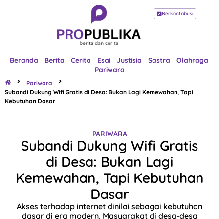
Berkontribusi
Beranda
Berita
Cerita
Esai
Justisia
Sastra
Olahraga
Pariwara
Beranda
Berita
Cerita
Esai
Justisia
Sastra
Olahraga
Pariwara
Pariwara
Subandi Dukung Wifi Gratis di Desa: Bukan Lagi Kemewahan, Tapi
Kebutuhan Dasar
PARIWARA
Subandi Dukung Wifi Gratis
di Desa: Bukan Lagi
Kemewahan, Tapi Kebutuhan
Dasar
Akses terhadap internet dinilai sebagai kebutuhan
dasar di era modern. Masyarakat di desa-desa