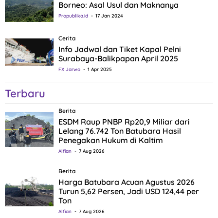
Borneo: Asal Usul dan Maknanya
Propublika.id
17 Jan 2024
Cerita
Info Jadwal dan Tiket Kapal Pelni
Surabaya-Balikpapan April 2025
FX Jarwo
1 Apr 2025
Terbaru
Berita
ESDM Raup PNBP Rp20,9 Miliar dari
Lelang 76.742 Ton Batubara Hasil
Penegakan Hukum di Kaltim
Alfian
7 Aug 2026
Berita
Harga Batubara Acuan Agustus 2026
Turun 5,62 Persen, Jadi USD 124,44 per
Ton
Alfian
7 Aug 2026