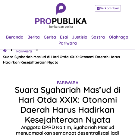
Berkontribusi
Beranda
Berita
Cerita
Esai
Justisia
Sastra
Olahraga
Pariwara
Beranda
Berita
Cerita
Esai
Justisia
Sastra
Olahraga
Pariwara
Pariwara
Suara Syahariah Mas’ud di Hari Otda XXIX: Otonomi Daerah Harus
Hadirkan Kesejahteraan Nyata
PARIWARA
Suara Syahariah Mas’ud di
Hari Otda XXIX: Otonomi
Daerah Harus Hadirkan
Kesejahteraan Nyata
Anggota DPRD Kaltim, Syahariah Mas’ud
menyampaikan semangat desentralisasi jadi