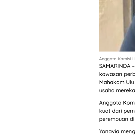
Anggota Komisi II
SAMARINDA – 
kawasan perba
Mahakam Ulu 
usaha mereka
Anggota Komis
kuat dari pe
perempuan di 
Yonavia men