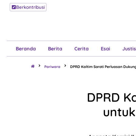
Berkontribusi
Beranda
B
Beranda
Berita
Cerita
Esai
Justis
Pariwara
DPRD Kaltim Soroti Perluasan Duku
DPRD Ka
untu