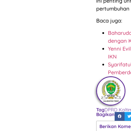
ini penting u
pertumbuhan 
Baca juga:
Baharudd
dengan K
Yenni Ev
IKN
Syarifat
Pemberd
Tag
DPRD Kalti
Bagikan
Berikan Kome