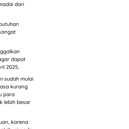
madai dari
butuhan
 sangat
nggalkan
agar dapat
il 2025.
i sudah mulai
rasa kurang
u para
 lebih besar
uan, karena