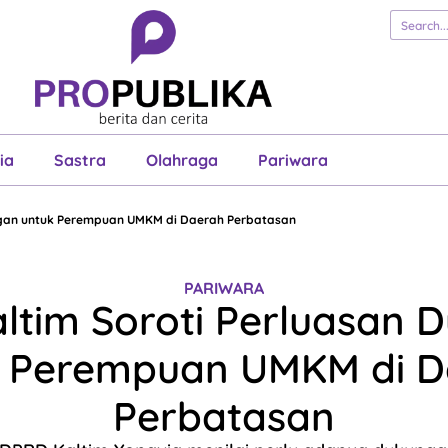
erita
Cerita
Esai
Justisia
Sastra
Ol
Pariwara
ia
Sastra
Olahraga
Pariwara
ngan untuk Perempuan UMKM di Daerah Perbatasan
PARIWARA
ltim Soroti Perluasan 
k Perempuan UMKM di D
Perbatasan