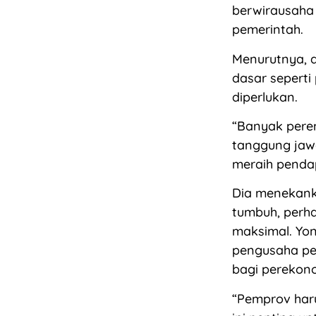
berwirausaha
pemerintah.
Menurutnya, 
dasar seperti
diperlukan.
“Banyak pere
tanggung jaw
meraih pendap
Dia menekank
tumbuh, perha
maksimal. Yo
pengusaha pe
bagi perekono
“Pemprov har