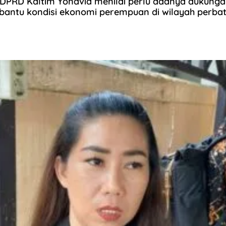
 DPRD Kaltim Yonavia menilai perlu adanya dukung
antu kondisi ekonomi perempuan di wilayah perbat