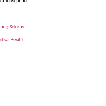
ntribusi pada
yang Selaras
bas Positif