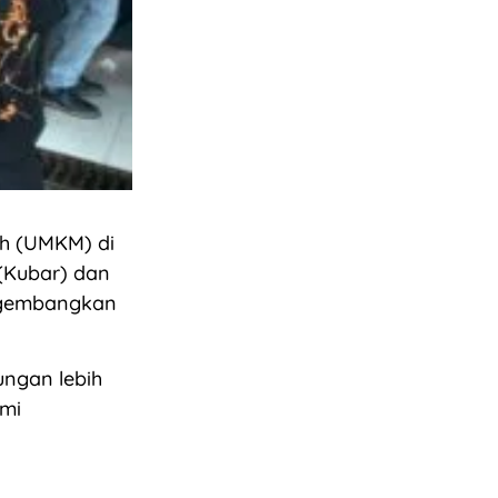
h (UMKM) di
(Kubar) dan
ngembangkan
ungan lebih
omi