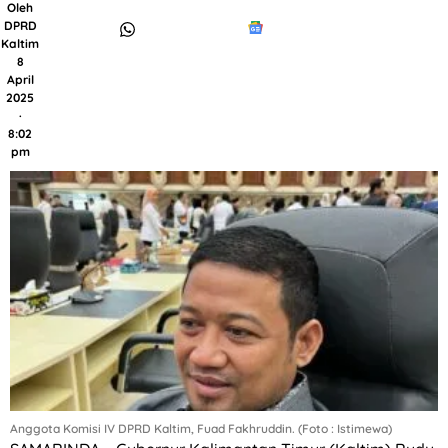
Oleh
DPRD
Kaltim
8
April
2025
·
8:02
pm
Anggota Komisi IV DPRD Kaltim, Fuad Fakhruddin. (Foto : Istimewa)