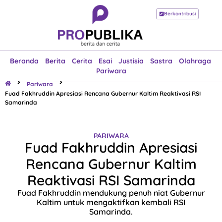
Berkontribusi
Beranda
Berita
Cerita
Esai
Justisia
Sastra
Olahraga
Pariwara
Beranda
Berita
Cerita
Esai
Justisia
Sastra
Olahraga
Pariwara
Pariwara
Fuad Fakhruddin Apresiasi Rencana Gubernur Kaltim Reaktivasi RSI
Samarinda
PARIWARA
Fuad Fakhruddin Apresiasi
Rencana Gubernur Kaltim
Reaktivasi RSI Samarinda
Fuad Fakhruddin mendukung penuh niat Gubernur
Kaltim untuk mengaktifkan kembali RSI
Samarinda.