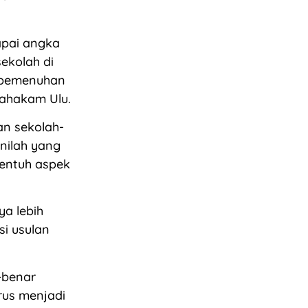
apai angka
ekolah di
n pemenuhan
Mahakam Ulu.
an sekolah-
nilah yang
yentuh aspek
ya lebih
i usulan
-benar
rus menjadi