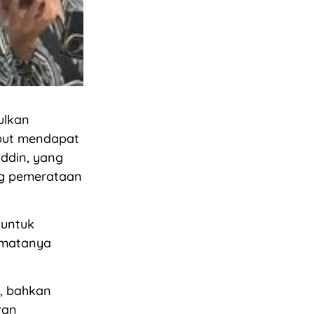
ulkan
ebut mendapat
ddin, yang
ng pemerataan
 untuk
 matanya
r, bahkan
ran