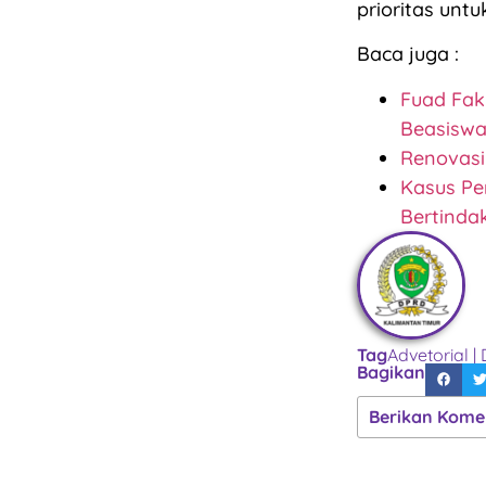
prioritas unt
Baca juga :
Fuad Fakh
Beasisw
Renovasi
Kasus Pe
Bertinda
Tag
Advetorial
|
Bagikan
Berikan Kome