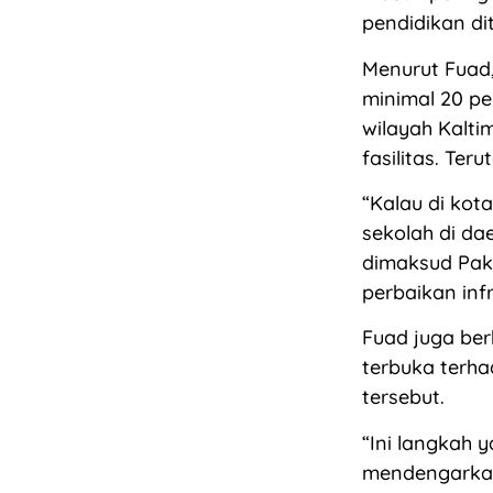
pendidikan di
Menurut Fuad
minimal 20 p
wilayah Kalt
fasilitas. Te
“Kalau di kot
sekolah di da
dimaksud Pak 
perbaikan infr
Fuad juga ber
terbuka terha
tersebut.
“Ini langkah 
mendengarkan