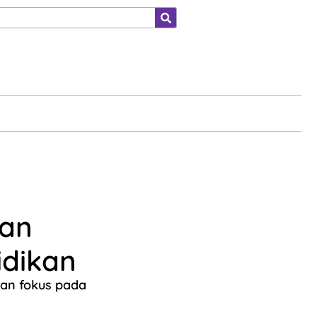
ahraga
lan
idikan
an fokus pada