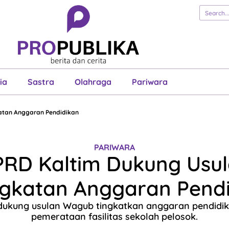
erita
Cerita
Esai
Justisia
Sastra
Ol
Pariwara
ia
Sastra
Olahraga
Pariwara
atan Anggaran Pendidikan
PARIWARA
RD Kaltim Dukung Usu
gkatan Anggaran Pend
dukung usulan Wagub tingkatkan anggaran pendidik
pemerataan fasilitas sekolah pelosok.