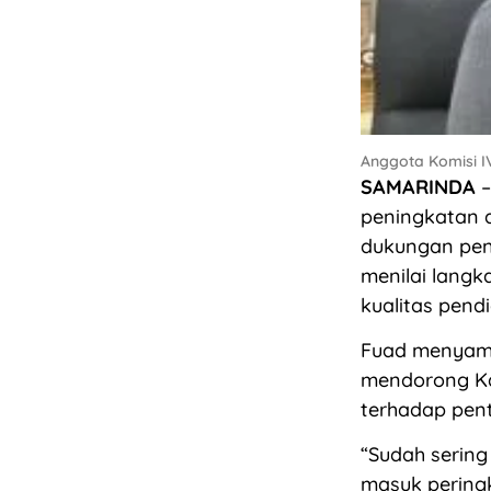
Anggota Komisi IV
SAMARINDA
–
peningkatan a
dukungan penu
menilai lang
kualitas pend
Fuad menyamp
mendorong K
terhadap pen
“Sudah sering
masuk peringk