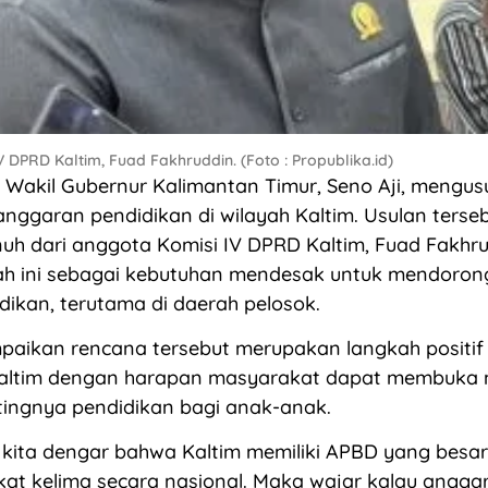
 DPRD Kaltim, Fuad Fakhruddin. (Foto : Propublika.id)
 Wakil Gubernur Kalimantan Timur, Seno Aji, mengus
nggaran pendidikan di wilayah Kaltim. Usulan ters
h dari anggota Komisi IV DPRD Kaltim, Fuad Fakhru
kah ini sebagai kebutuhan mendesak untuk mendoro
idikan, terutama di daerah pelosok.
aikan rencana tersebut merupakan langkah positif
altim dengan harapan masyarakat dapat membuka
tingnya pendidikan bagi anak-anak.
 kita dengar bahwa Kaltim memiliki APBD yang besa
at kelima secara nasional. Maka wajar kalau angga