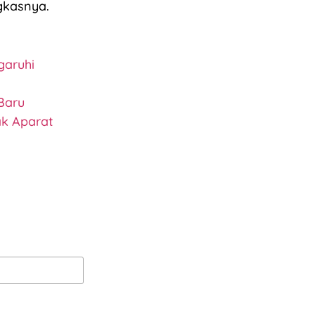
gkasnya.
garuhi
Baru
k Aparat