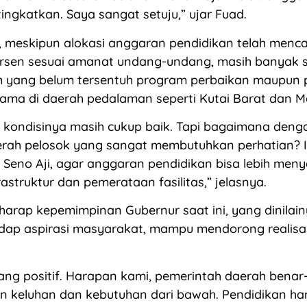
tingkatkan. Saya sangat setuju,” ujar Fuad.
, meskipun alokasi anggaran pendidikan telah menc
ersen sesuai amanat undang-undang, masih banyak s
im yang belum tersentuh program perbaikan maupu
rutama di daerah pedalaman seperti Kutai Barat dan 
a kondisinya masih cukup baik. Tapi bagaimana deng
erah pelosok yang sangat membutuhkan perhatian? I
Seno Aji, agar anggaran pendidikan bisa lebih men
astruktur dan pemerataan fasilitas,” jelasnya.
harap kepemimpinan Gubernur saat ini, yang dinilain
dap aspirasi masyarakat, mampu mendorong realisas
yang positif. Harapan kami, pemerintah daerah benar
 keluhan dan kebutuhan dari bawah. Pendidikan ha