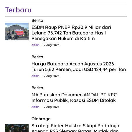
Terbaru
Berita
ESDM Raup PNBP Rp20,9 Miliar dari
Lelang 76.742 Ton Batubara Hasil
Penegakan Hukum di Kaltim
Alfian
7 Aug 2026
Berita
Harga Batubara Acuan Agustus 2026
Turun 5,62 Persen, Jadi USD 124,44 per Ton
Alfian
7 Aug 2026
Berita
MA Putuskan Dokumen AMDAL PT KPC
Informasi Publik, Kasasi ESDM Ditolak
Alfian
7 Aug 2026
Olahraga
Strategi Pieter Huistra Sikapi Padatnya
Agenda PSS Sleman: Rotasi Mutlak dan