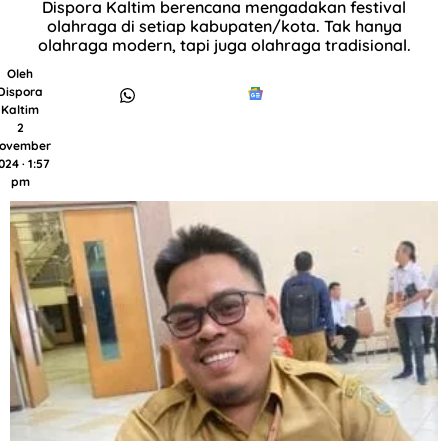
Dispora Kaltim berencana mengadakan festival
olahraga di setiap kabupaten/kota. Tak hanya
olahraga modern, tapi juga olahraga tradisional.
Oleh
Dispora
Kaltim
2
ovember
024 · 1:57
pm