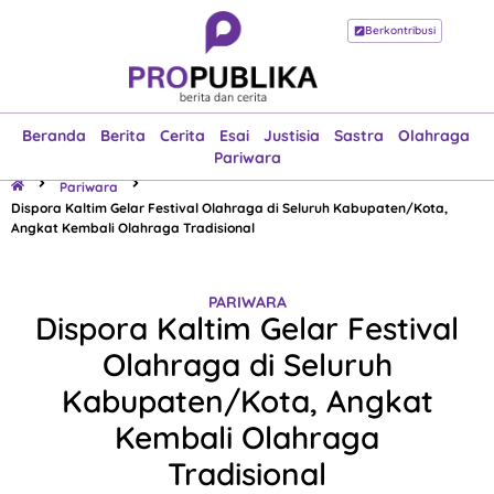
Berkontribusi
Beranda
Berita
Cerita
Esai
Justisia
Sastra
Olahraga
Pariwara
Beranda
Berita
Cerita
Esai
Justisia
Sastra
Olahraga
Pariwara
Pariwara
Dispora Kaltim Gelar Festival Olahraga di Seluruh Kabupaten/Kota,
Angkat Kembali Olahraga Tradisional
PARIWARA
Dispora Kaltim Gelar Festival
Olahraga di Seluruh
Kabupaten/Kota, Angkat
Kembali Olahraga
Tradisional