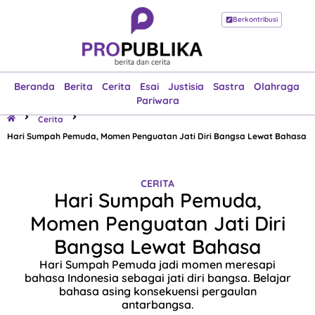
Berkontribusi
Beranda
Berita
Cerita
Esai
Justisia
Sastra
Olahraga
Pariwara
Beranda
Berita
Cerita
Esai
Justisia
Sastra
Olahraga
Pariwara
Cerita
Hari Sumpah Pemuda, Momen Penguatan Jati Diri Bangsa Lewat Bahasa
CERITA
Hari Sumpah Pemuda,
Momen Penguatan Jati Diri
Bangsa Lewat Bahasa
Hari Sumpah Pemuda jadi momen meresapi
bahasa Indonesia sebagai jati diri bangsa. Belajar
bahasa asing konsekuensi pergaulan
antarbangsa.