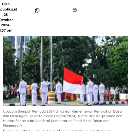
Oleh
publika.id
28
October
2024 ·
1:57 pm
Upacara Sumpah Pemuda 2024 di Kantor Kementerian Pendidikan Dasar
dan Menengah, Jakarta, Senin (28/10/2024). (Foto: Biro Kerja Sama dan
Humas Sekretariat Jenderal Kementerian Pendidikan Dasar dan
Menengah)