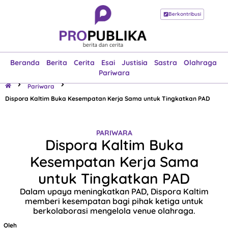
Berkontribusi
Beranda
Berita
Cerita
Esai
Justisia
Sastra
Olahraga
Pariwara
Beranda
Berita
Cerita
Esai
Justisia
Sastra
Olahraga
Pariwara
Pariwara
Dispora Kaltim Buka Kesempatan Kerja Sama untuk Tingkatkan PAD
PARIWARA
Dispora Kaltim Buka
Kesempatan Kerja Sama
untuk Tingkatkan PAD
Dalam upaya meningkatkan PAD, Dispora Kaltim
memberi kesempatan bagi pihak ketiga untuk
berkolaborasi mengelola venue olahraga.
Oleh