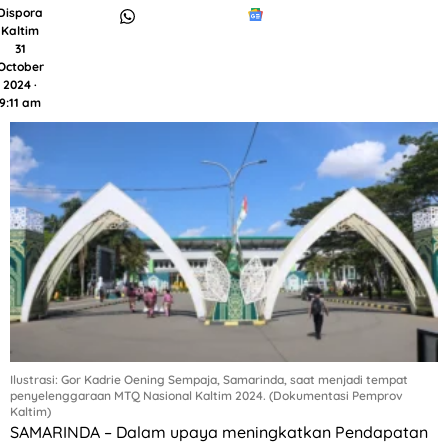
Dispora
Kaltim
31
October
2024 ·
9:11 am
Ilustrasi: Gor Kadrie Oening Sempaja, Samarinda, saat menjadi tempat
penyelenggaraan MTQ Nasional Kaltim 2024. (Dokumentasi Pemprov
Kaltim)
SAMARINDA – Dalam upaya meningkatkan Pendapatan