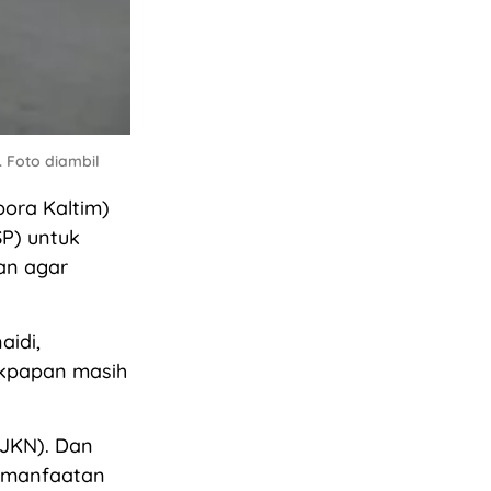
 Foto diambil
ora Kaltim)
P) untuk
kan agar
aidi,
ikpapan masih
DJKN). Dan
emanfaatan