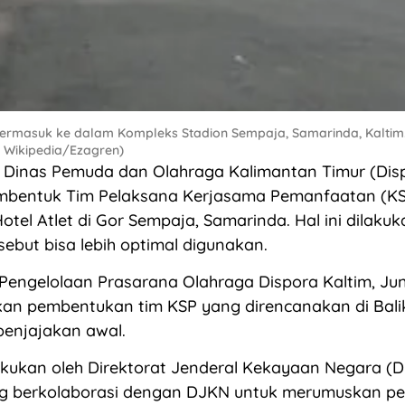
 termasuk ke dalam Kompleks Stadion Sempaja, Samarinda, Kaltim.
: Wikipedia/Ezagren)
Dinas Pemuda dan Olahraga Kalimantan Timur (Disp
bentuk Tim Pelaksana Kerjasama Pemanfaatan (KS
otel Atlet di Gor Sempaja, Samarinda. Hal ini dilaku
ebut bisa lebih optimal digunakan.
engelolaan Prasarana Olahraga Dispora Kaltim, Jun
n pembentukan tim KSP yang direncanakan di Bal
penjajakan awal.
lakukan oleh Direktorat Jenderal Kekayaan Negara (
 berkolaborasi dengan DJKN untuk merumuskan p