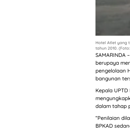
Hotel Atlet yang
tahun 2010. (Foto
SAMARINDA – 
berupaya mem
pengelolaan H
bangunan ters
Kepala UPTD P
mengungkapka
dalam tahap 
“Penilaian di
BPKAD sedang