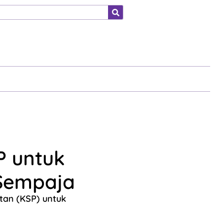
ahraga
P untuk
 Sempaja
tan (KSP) untuk