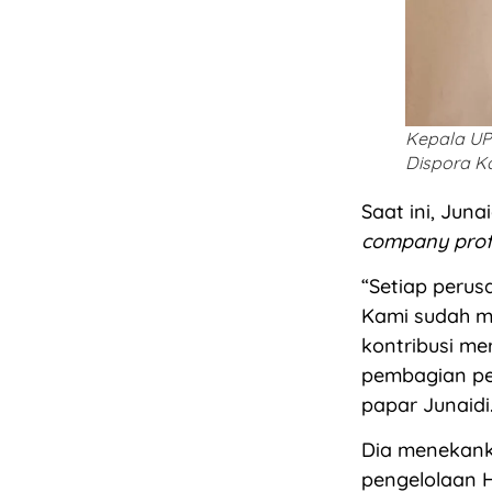
Kepala UP
Dispora Ka
Saat ini, Ju
company prof
“Setiap peru
Kami sudah m
kontribusi me
pembagian pe
papar Junaidi
Dia menekanka
pengelolaan H