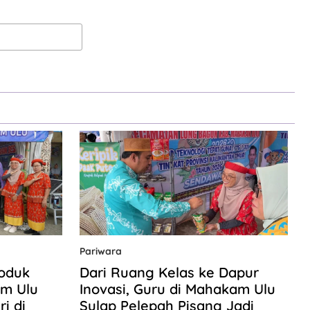
Pariwara
roduk
Dari Ruang Kelas ke Dapur
m Ulu
Inovasi, Guru di Mahakam Ulu
i di
Sulap Pelepah Pisang Jadi