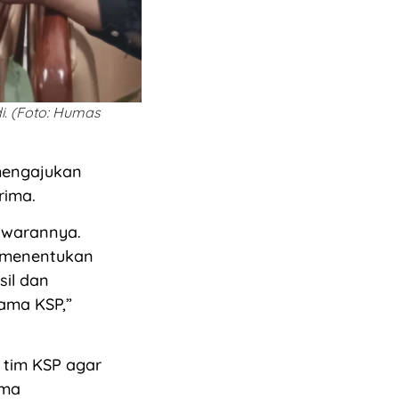
i. (Foto: Humas
mengajukan
rima.
awarannya.
k menentukan
sil dan
ama KSP,”
 tim KSP agar
ama