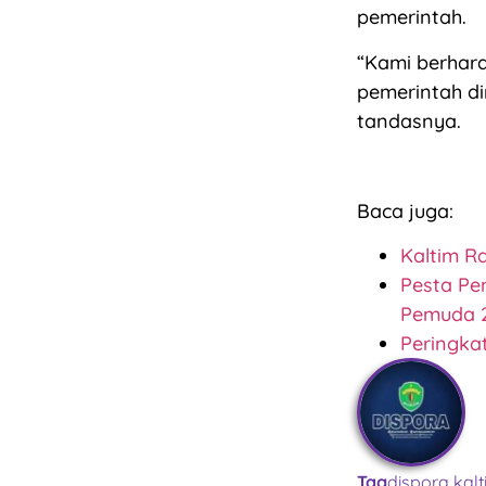
pemerintah.
“Kami berhara
pemerintah di
tandasnya.
Baca juga:
Kaltim R
Pesta Pe
Pemuda 
Peringkat
Tag
dispora kal