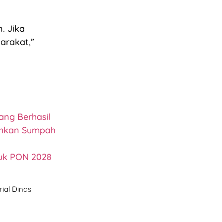
. Jika
arakat,”
ang Berhasil
ahkan Sumpah
tuk PON 2028
ial Dinas