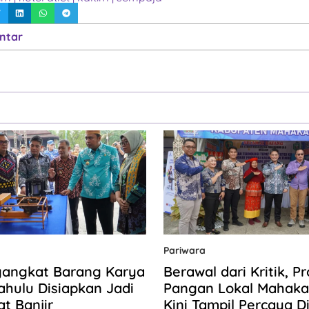
ntar
Pariwara
gangkat Barang Karya
Berawal dari Kritik, P
hulu Disiapkan Jadi
Pangan Lokal Mahaka
at Banjir
Kini Tampil Percaya Dir