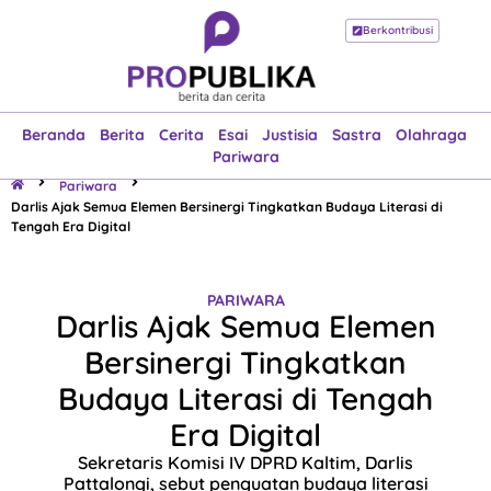
Berkontribusi
Beranda
Berita
Cerita
Esai
Justisia
Sastra
Olahraga
Pariwara
Beranda
Berita
Cerita
Esai
Justisia
Sastra
Olahraga
Pariwara
Pariwara
Darlis Ajak Semua Elemen Bersinergi Tingkatkan Budaya Literasi di
Tengah Era Digital
PARIWARA
Darlis Ajak Semua Elemen
Bersinergi Tingkatkan
Budaya Literasi di Tengah
Era Digital
Sekretaris Komisi IV DPRD Kaltim, Darlis
Pattalongi, sebut penguatan budaya literasi