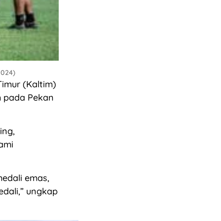
2024)
imur (Kaltim)
m pada Pekan
ing,
ami
medali emas,
dali,” ungkap