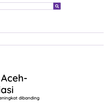
ahraga
 Aceh-
asi
eningkat dibanding