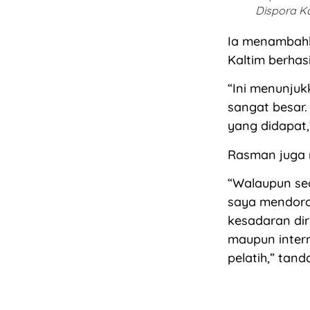
Dispora Ka
Ia menambahk
Kaltim berhas
“Ini menunjuk
sangat besar.
yang didapat,
Rasman juga m
“Walaupun se
saya mendoron
kesadaran diri
maupun intern
pelatih,” tand