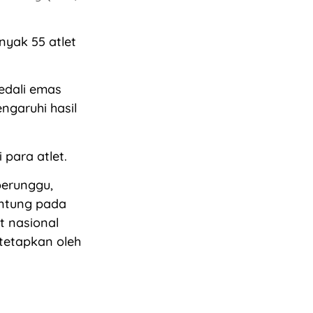
yak 55 atlet
edali emas
ngaruhi hasil
para atlet.
perunggu,
antung pada
at nasional
itetapkan oleh