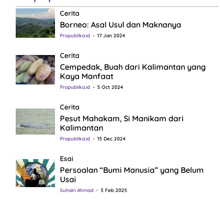
Cerita
Borneo: Asal Usul dan Maknanya
Propublika.id
17 Jan 2024
Cerita
Cempedak, Buah dari Kalimantan yang
Kaya Manfaat
Propublika.id
5 Oct 2024
Cerita
Pesut Mahakam, Si Manikam dari
Kalimantan
Propublika.id
15 Dec 2024
Esai
Persoalan “Bumi Manusia” yang Belum
Usai
Suhairi Ahmad
5 Feb 2025