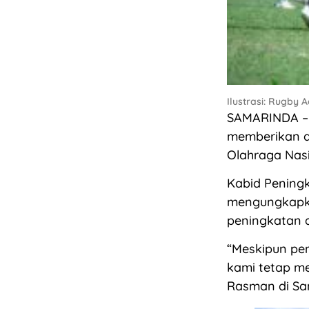
Ilustrasi: Rugby 
SAMARINDA – 
memberikan ap
Olahraga Nasi
Kabid Peningk
mengungkapka
peningkatan 
“Meskipun pen
kami tetap me
Rasman di Sa